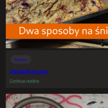
Przepisy
Owsianki na zaś
:
Continue reading
Owsianki
na
zaś