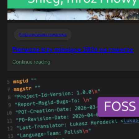
Podsumowania rowerowe
Pierwsze trzy miesiące 2026 na rowerze
:
Continue reading
Pierwsze
trzy
miesiące
2026
na
rowerze