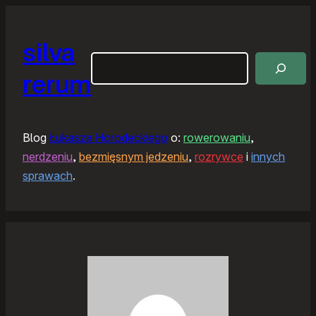
silva
Szukaj
rerum
Blog
Łukasza Horodeckiego
o:
rowerowaniu
,
nerdzeniu
,
bezmięsnym jedzeniu
,
rozrywce
i
innych
sprawach
.