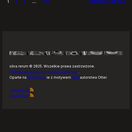
1
2
3
…
125
Następna strona
–
Tonearm,
nowy
klient
Tidala
dla
Linuksa
silva rerum © 2025. Wszelkie prawa zastrzeżone.
Polityka prywatności, ciastka i takie tam
.
Oparte na
WordPress
ie z motywem
Raft
autorstwa Otter.
Kanał RSS
Kanał Atom