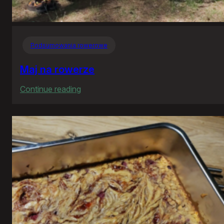
Podsumowania rowerowe
Maj na rowerze
:
Continue reading
Maj
na
rowerze