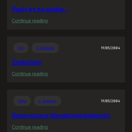
Posły by na studia…
:
Continue reading
Posły
by
na
Gry
Z Joggera
19/05/2004
studia…
Znalazłem
:
Continue reading
Znalazłem
Varia
Z Joggera
19/05/2004
Rozproszona Nieodpowiedzialność
:
Continue reading