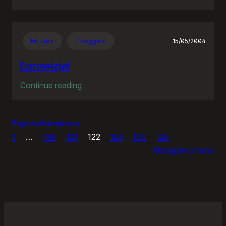
Panie
Otomo…
Muzyka
Z Joggera
15/05/2004
Eurowizja!
:
Continue reading
Eurowizja!
Poprzednia strona
1
…
120
121
122
123
124
125
Następna strona