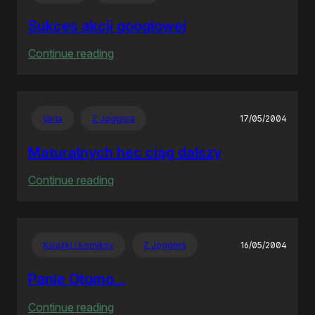
Sukces akcji googlowej
:
Continue reading
Sukces
akcji
googlowej
Varia
Z Joggera
17/05/2004
Maturalnych hec ciąg dalszy
:
Continue reading
Maturalnych
hec
ciąg
Książki i komiksy
Z Joggera
16/05/2004
dalszy
Panie Otomo…
:
Continue reading