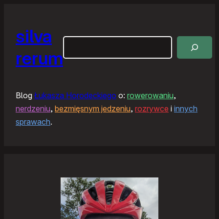
silva
Szukaj
rerum
Blog
Łukasza Horodeckiego
o:
rowerowaniu
,
nerdzeniu
,
bezmięsnym jedzeniu
,
rozrywce
i
innych
sprawach
.