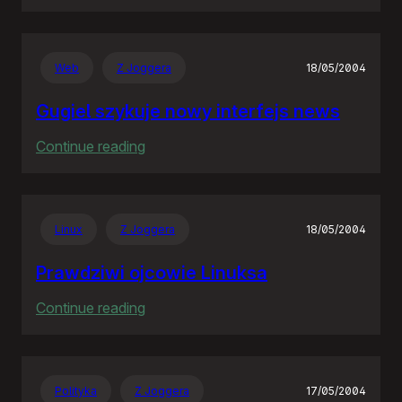
Rozproszona
Nieodpowiedzialność
Web
Z Joggera
18/05/2004
Gugiel szykuje nowy interfejs news
:
Continue reading
Gugiel
szykuje
nowy
Linux
Z Joggera
18/05/2004
interfejs
news
Prawdziwi ojcowie Linuksa
:
Continue reading
Prawdziwi
ojcowie
Linuksa
Polityka
Z Joggera
17/05/2004