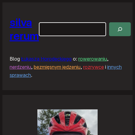
silva
Szukaj
rerum
Blog
Łukasza Horodeckiego
o:
rowerowaniu
,
nerdzeniu
,
bezmięsnym jedzeniu
,
rozrywce
i
innych
sprawach
.