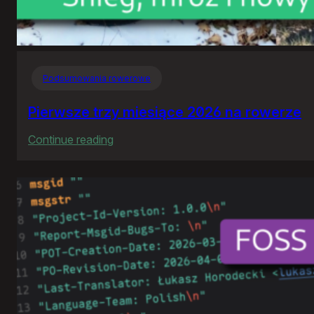
Podsumowania rowerowe
Pierwsze trzy miesiące 2026 na rowerze
:
Continue reading
Pierwsze
trzy
miesiące
2026
na
rowerze