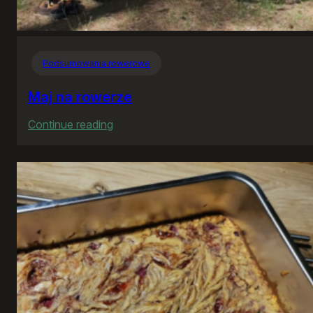
Podsumowania rowerowe
Maj na rowerze
:
Continue reading
Maj
na
rowerze