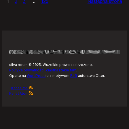
1
2
3
…
125
Następna strona
–
Tonearm,
nowy
klient
Tidala
dla
Linuksa
silva rerum © 2025. Wszelkie prawa zastrzeżone.
Polityka prywatności, ciastka i takie tam
.
Oparte na
WordPress
ie z motywem
Raft
autorstwa Otter.
Kanał RSS
Kanał Atom