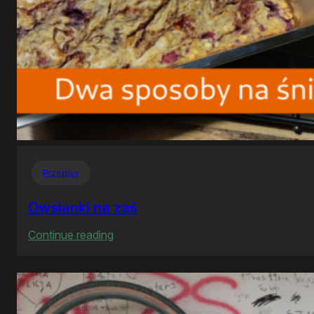
Przepisy
Owsianki na zaś
:
Continue reading
Owsianki
na
zaś