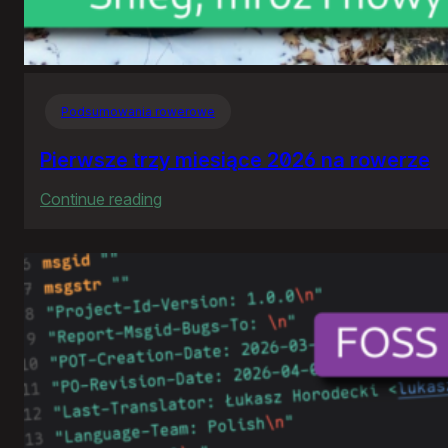
Podsumowania rowerowe
Pierwsze trzy miesiące 2026 na rowerze
:
Continue reading
Pierwsze
trzy
miesiące
2026
na
rowerze