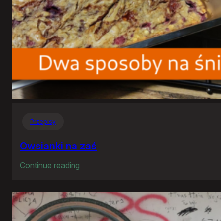
Przepisy
Owsianki na zaś
:
Continue reading
Owsianki
na
zaś