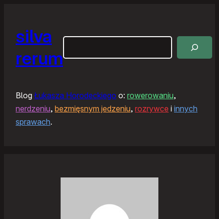
silva
Szukaj
rerum
Blog
Łukasza Horodeckiego
o:
rowerowaniu
,
nerdzeniu
,
bezmięsnym jedzeniu
,
rozrywce
i
innych
sprawach
.