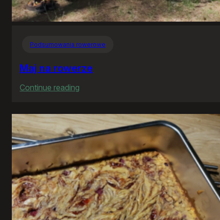
Podsumowania rowerowe
Maj na rowerze
:
Continue reading
Maj
na
rowerze