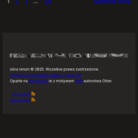
1
2
3
…
125
Następna strona
–
Tonearm,
nowy
klient
Tidala
dla
Linuksa
silva rerum © 2025. Wszelkie prawa zastrzeżone.
Polityka prywatności, ciastka i takie tam
.
Oparte na
WordPress
ie z motywem
Raft
autorstwa Otter.
Kanał RSS
Kanał Atom