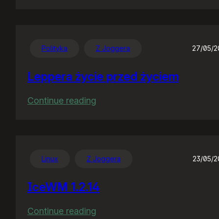
Nocny
gość
Polityka
Z Joggera
27/05/
Leppera życie przed życiem
:
Continue reading
Leppera
życie
przed
życiem
Linux
Z Joggera
23/05/
IceWM 1.2.14
:
Continue reading