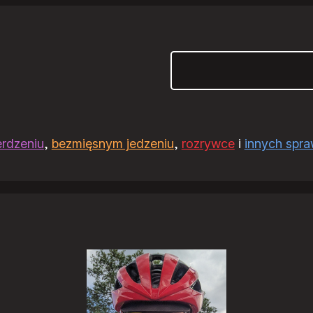
Szukaj
erdzeniu
,
bezmięsnym jedzeniu
,
rozrywce
i
innych spr