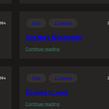
W
Unii
ćwiartki
nie
2004
Varia
Z Joggera
wypijesz
Goodbye Neostrado!
:
Continue reading
Goodbye
Neostrado!
2004
Varia
Z Joggera
Co wieś to wieś
:
Continue reading