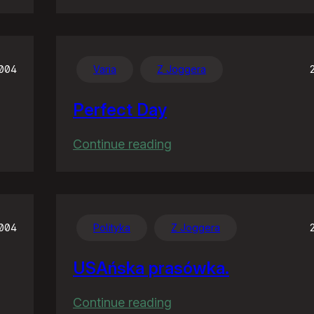
Co
wieś
to
wieś
2004
Varia
Z Joggera
Perfect Day
:
Continue reading
Perfect
Day
2004
Polityka
Z Joggera
USAńska prasówka.
:
Continue reading