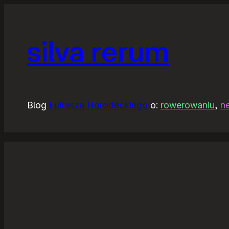
silva rerum
Blog
Łukasza Horodeckiego
o:
rowerowaniu
,
n