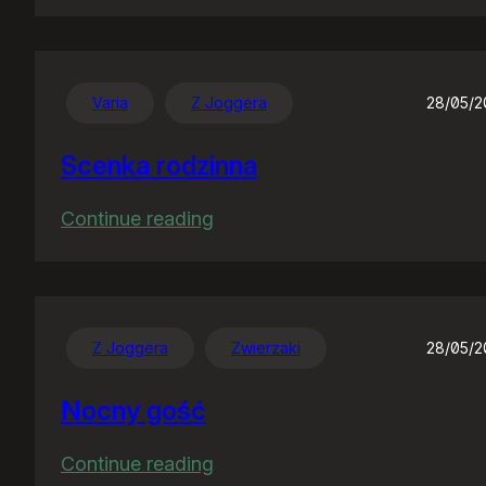
Nawet
sobie
nie
wyobrażacie…
Varia
Z Joggera
28/05/
Scenka rodzinna
:
Continue reading
Scenka
rodzinna
Z Joggera
Zwierzaki
28/05/
Nocny gość
:
Continue reading