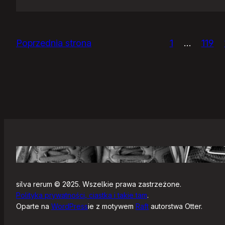
IceWM
1.2.14
Poprzednia strona
1
…
119
silva rerum © 2025. Wszelkie prawa zastrzeżone.
Polityka prywatności, ciastka i takie tam
.
Oparte na
WordPress
ie z motywem
Raft
autorstwa Otter.