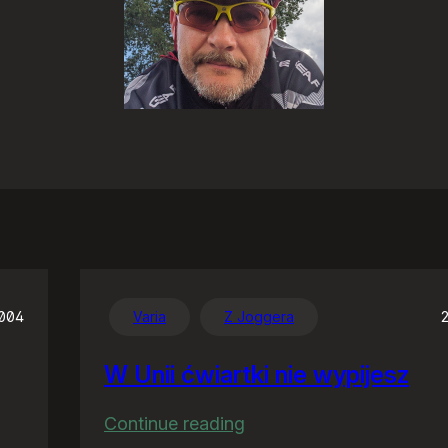
2004
Varia
Z Joggera
W Unii ćwiartki nie wypijesz
:
Continue reading