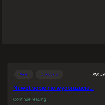
Varia
Z Joggera
30/05/
Nawet sobie nie wyobrażacie…
:
Continue reading