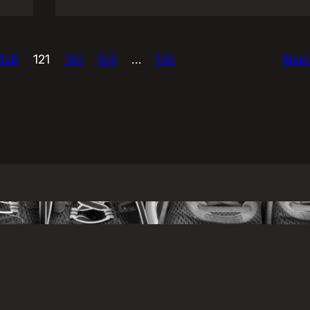
USAńska
prasówka.
120
121
122
123
…
125
Nast