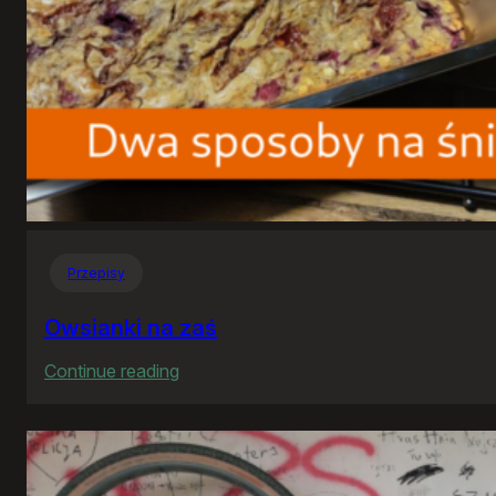
Przepisy
Owsianki na zaś
:
Continue reading
Owsianki
na
zaś