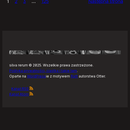
1
2
3
…
125
Następna strona
–
Tonearm,
nowy
klient
Tidala
dla
Linuksa
silva rerum © 2025. Wszelkie prawa zastrzeżone.
Polityka prywatności, ciastka i takie tam
.
Oparte na
WordPress
ie z motywem
Raft
autorstwa Otter.
Kanał RSS
Kanał Atom