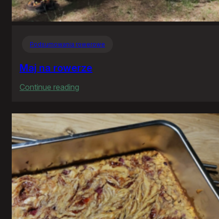
Podsumowania rowerowe
Maj na rowerze
:
Continue reading
Maj
na
rowerze