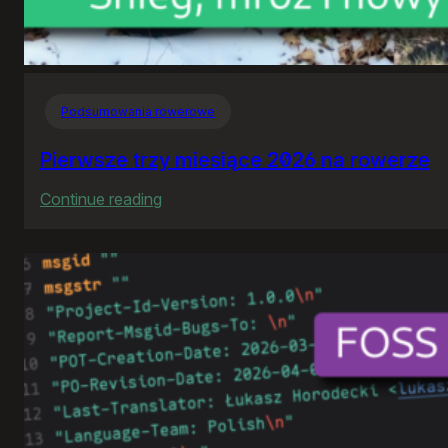
Podsumowania rowerowe
Pierwsze trzy miesiące 2026 na rowerze
:
Continue reading
Pierwsze
trzy
miesiące
2026
na
rowerze