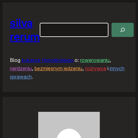
silva
Szukaj
rerum
Blog
Łukasza Horodeckiego
o:
rowerowaniu
,
nerdzeniu
,
bezmięsnym jedzeniu
,
rozrywce
i
innych
sprawach
.