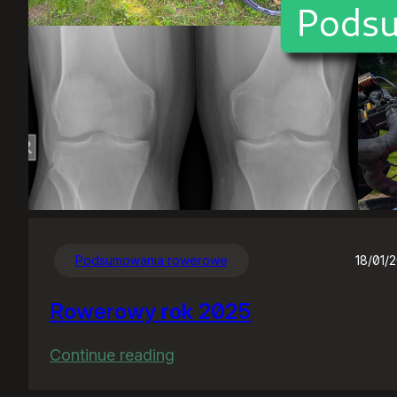
Podsumowania rowerowe
18/01/
Rowerowy rok 2025
:
Continue reading
Rowerowy