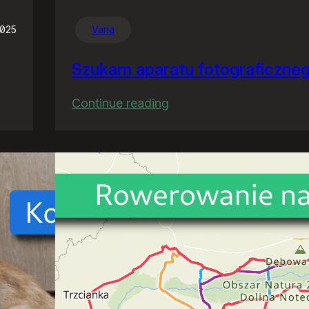
2025
Varia
Szukam aparatu fotograficzne
:
Continue reading
Szukam
aparatu
fotograficznego