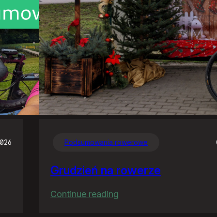
2026
Podsumowania rowerowe
Grudzień na rowerze
:
Continue reading
Grudzień