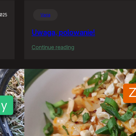
2025
Varia
Uwaga, polowanie!
:
Continue reading
Uwaga,
polowanie!