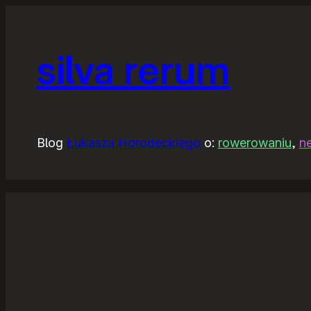
silva rerum
Blog
Łukasza Horodeckiego
o:
rowerowaniu
,
n