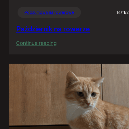
Podsumowania rowerowe
14/11/
Październik na rowerze
:
Continue reading
Październik
na
rowerze