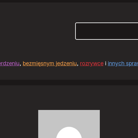
Szukaj
erdzeniu
,
bezmięsnym jedzeniu
,
rozrywce
i
innych spr