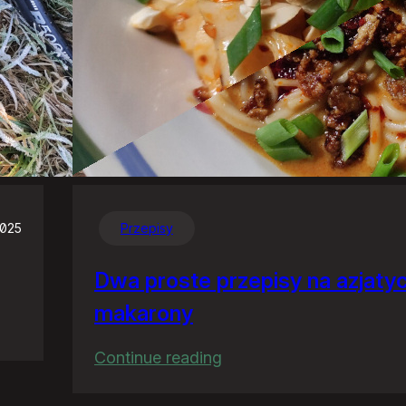
2025
Przepisy
Dwa proste przepisy na azjaty
makarony
:
Continue reading
Dwa