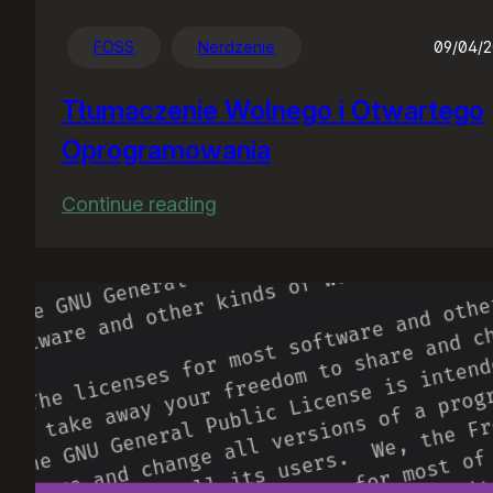
FOSS
Nerdzenie
09/04/
Tłumaczenie Wolnego i Otwartego
Oprogramowania
:
Continue reading
Tłumaczenie
Wolnego
i
Otwartego
Oprogramowania