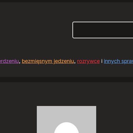
Szukaj
erdzeniu
,
bezmięsnym jedzeniu
,
rozrywce
i
innych spr