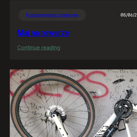
Podsumowania rowerowe
08/06/
Maj na rowerze
:
Continue reading
Maj
na
rowerze