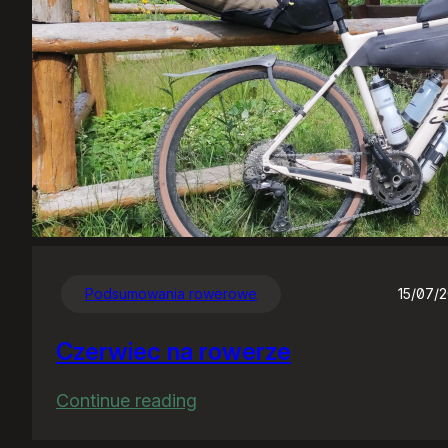
Podsumowania rowerowe
15/07/
Czerwiec na rowerze
:
Continue reading
Czerwiec