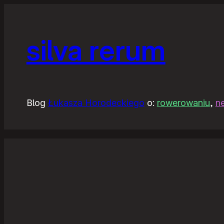
silva rerum
Blog
Łukasza Horodeckiego
o:
rowerowaniu
,
n