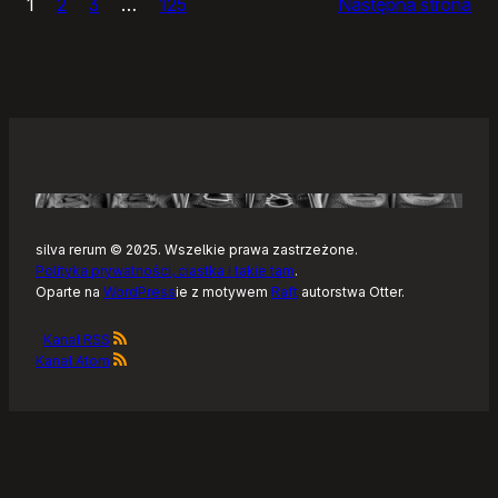
1
2
3
…
125
Następna strona
–
Tonearm,
nowy
klient
Tidala
dla
Linuksa
silva rerum © 2025. Wszelkie prawa zastrzeżone.
Polityka prywatności, ciastka i takie tam
.
Oparte na
WordPress
ie z motywem
Raft
autorstwa Otter.
Kanał RSS
Kanał Atom