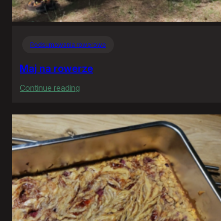
Podsumowania rowerowe
Maj na rowerze
:
Continue reading
Maj
na
rowerze