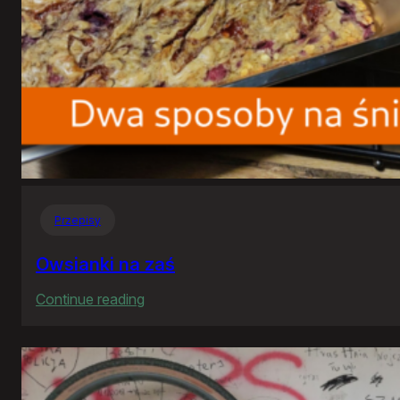
Przepisy
Owsianki na zaś
:
Continue reading
Owsianki
na
zaś