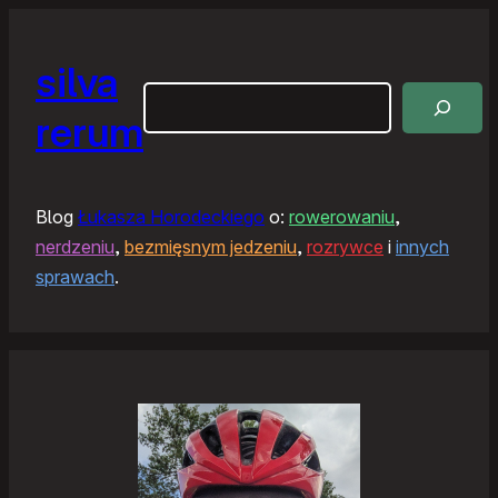
silva
Szukaj
rerum
Blog
Łukasza Horodeckiego
o:
rowerowaniu
,
nerdzeniu
,
bezmięsnym jedzeniu
,
rozrywce
i
innych
sprawach
.