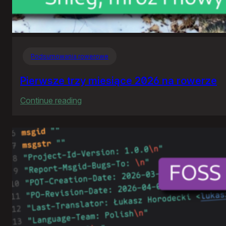
Podsumowania rowerowe
Pierwsze trzy miesiące 2026 na rowerze
:
Continue reading
Pierwsze
trzy
miesiące
2026
na
rowerze