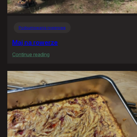
Podsumowania rowerowe
Maj na rowerze
:
Continue reading
Maj
na
rowerze