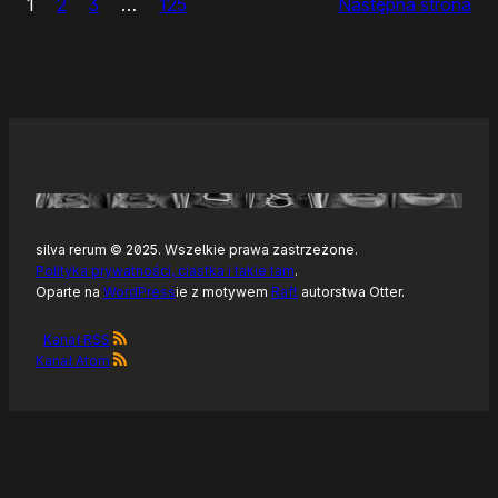
1
2
3
…
125
Następna strona
–
Tonearm,
nowy
klient
Tidala
dla
Linuksa
silva rerum © 2025. Wszelkie prawa zastrzeżone.
Polityka prywatności, ciastka i takie tam
.
Oparte na
WordPress
ie z motywem
Raft
autorstwa Otter.
Kanał RSS
Kanał Atom