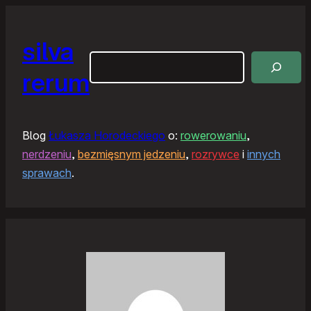
silva
Szukaj
rerum
Blog
Łukasza Horodeckiego
o:
rowerowaniu
,
nerdzeniu
,
bezmięsnym jedzeniu
,
rozrywce
i
innych
sprawach
.