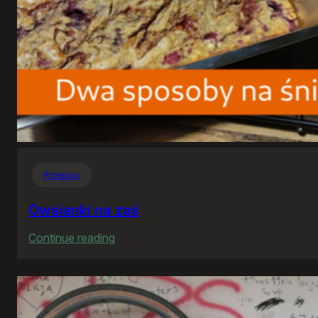
Przepisy
Owsianki na zaś
:
Continue reading
Owsianki
na
zaś