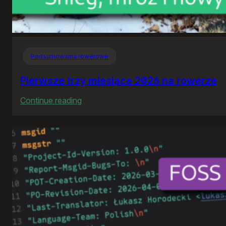
Podsumowania rowerowe
Pierwsze trzy miesiące 2026 na rowerze
:
Continue reading
Pierwsze
trzy
miesiące
2026
na
rowerze