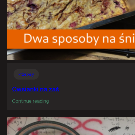
Przepisy
Owsianki na zaś
:
Continue reading
Owsianki
na
zaś