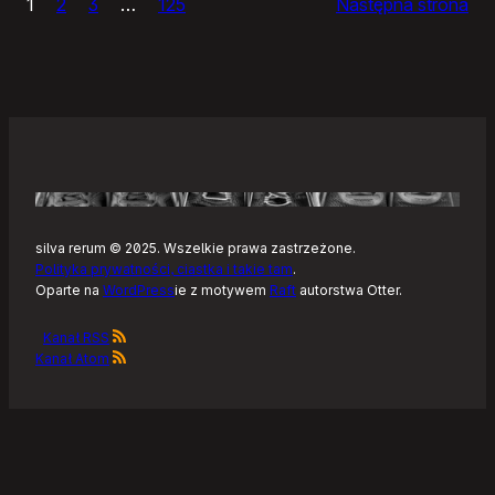
1
2
3
…
125
Następna strona
–
Tonearm,
nowy
klient
Tidala
dla
Linuksa
silva rerum © 2025. Wszelkie prawa zastrzeżone.
Polityka prywatności, ciastka i takie tam
.
Oparte na
WordPress
ie z motywem
Raft
autorstwa Otter.
Kanał RSS
Kanał Atom