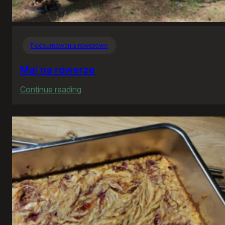
Podsumowania rowerowe
Maj na rowerze
:
Continue reading
Maj
na
rowerze