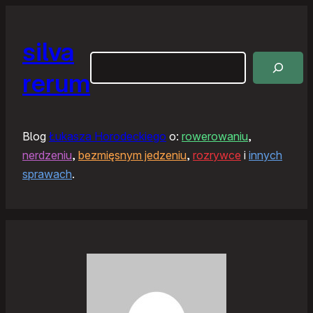
silva
Szukaj
rerum
Blog
Łukasza Horodeckiego
o:
rowerowaniu
,
nerdzeniu
,
bezmięsnym jedzeniu
,
rozrywce
i
innych
sprawach
.