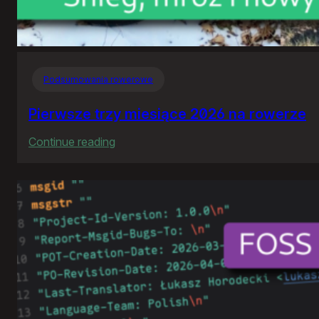
Podsumowania rowerowe
Pierwsze trzy miesiące 2026 na rowerze
:
Continue reading
Pierwsze
trzy
miesiące
2026
na
rowerze