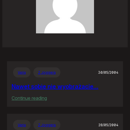
Varia
Z Joggera
30/05/2004
Nawet sobie nie wyobrażacie…
:
Continue reading
Nawet
sobie
nie
Varia
Z Joggera
28/05/2004
wyobrażacie…