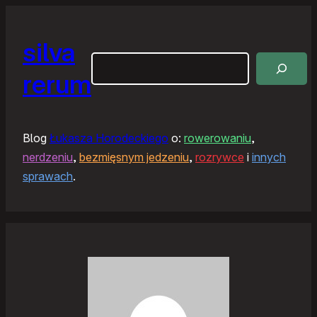
silva
Szukaj
rerum
Blog
Łukasza Horodeckiego
o:
rowerowaniu
,
nerdzeniu
,
bezmięsnym jedzeniu
,
rozrywce
i
innych
sprawach
.