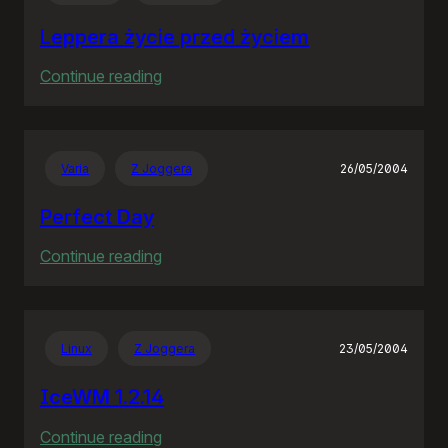
wieś
Leppera życie przed życiem
:
Continue reading
Leppera
życie
przed
Varia
Z Joggera
26/05/2004
życiem
Perfect Day
:
Continue reading
Perfect
Day
Linux
Z Joggera
23/05/2004
IceWM 1.2.14
:
Continue reading