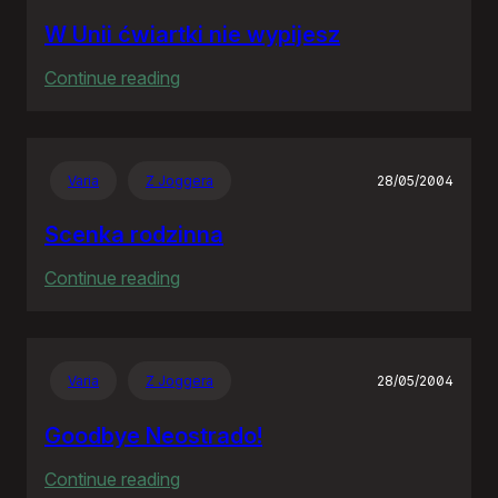
W Unii ćwiartki nie wypijesz
:
Continue reading
W
Unii
ćwiartki
Varia
Z Joggera
28/05/2004
nie
wypijesz
Scenka rodzinna
:
Continue reading
Scenka
rodzinna
Varia
Z Joggera
28/05/2004
Goodbye Neostrado!
:
Continue reading