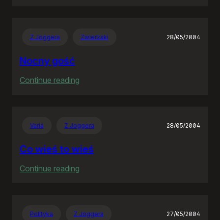
Goodbye
Neostrado!
Z Joggera
Zwierzaki
28/05/2004
Nocny gość
:
Continue reading
Nocny
gość
Varia
Z Joggera
28/05/2004
Co wieś to wieś
:
Continue reading
Co
wieś
to
Polityka
Z Joggera
27/05/2004