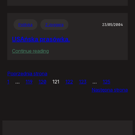
IceWM
1.2.14
Polityka
Z Joggera
23/05/2004
USAńska prasówka.
:
Continue reading
USAńska
prasówka.
Poprzednia strona
1
…
119
120
121
122
123
…
125
Następna strona