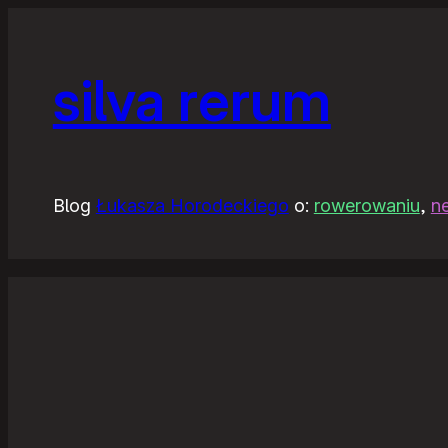
silva rerum
Blog
Łukasza Horodeckiego
o:
rowerowaniu
,
n