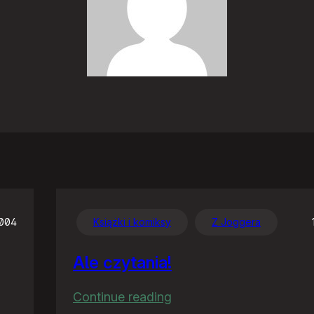
2004
Książki i komiksy
Z Joggera
Ale czytania!
:
Continue reading