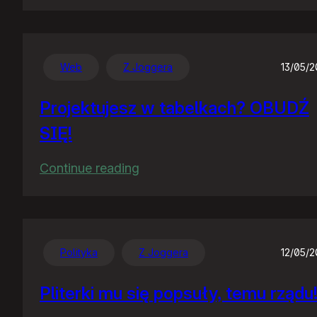
PornoSejm
Web
Z Joggera
13/05/
Projektujesz w tabelkach? OBUDŹ
SIĘ!
:
Continue reading
Projektujesz
w
tabelkach?
OBUDŹ
Polityka
Z Joggera
12/05/
SIĘ!
Pliterki mu się popsuły, temu rządu