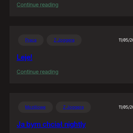
:
Continue reading
Pliterki
mu
się
popsuły,
Praca
Z Joggera
11/05/
temu
Leje!
rządu!
:
Continue reading
Leje!
Mozillowe
Z Joggera
11/05/
Ja bym chciał nightly