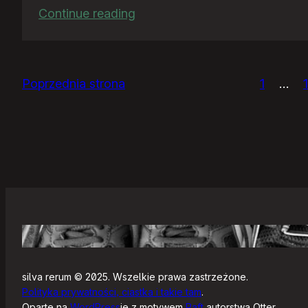
:
Continue reading
Ja
bym
chciał
Poprzednia strona
1
…
nightly
silva rerum © 2025. Wszelkie prawa zastrzeżone.
Polityka prywatności, ciastka i takie tam
.
Oparte na
WordPress
ie z motywem
Raft
autorstwa Otter.