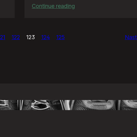
:
Continue reading
TeściowaQuiz
121
122
123
124
125
Nast