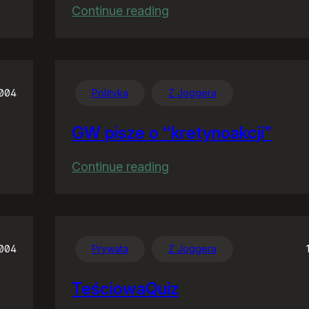
:
Continue reading
Familiar
feelings
2004
Polityka
Z Joggera
GW pisze o “kretynoakcji”
:
Continue reading
GW
pisze
o
“kretynoakcji”
2004
Prywata
Z Joggera
TeściowaQuiz