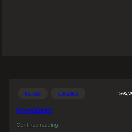
Polityka
Z Joggera
13/05/
PornoSejm
:
Continue reading