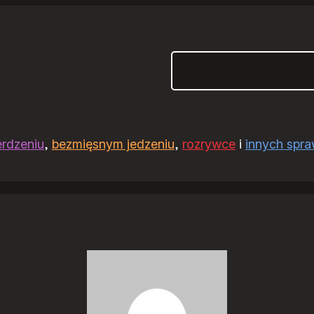
Szukaj
erdzeniu
,
bezmięsnym jedzeniu
,
rozrywce
i
innych spr