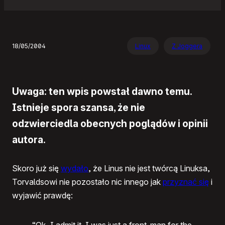
18/05/2004
Linux
Z Joggera
Uwaga: ten wpis powstał dawno temu.
Istnieje spora szansa, że nie
odzwierciedla obecnych poglądów i opinii
autora.
Skoro już się
wydało
, że Linus nie jest twórcą Linuksa,
Torvaldsowi nie pozostało nic innego jak
przyznać się
i
wyjawić prawdę: