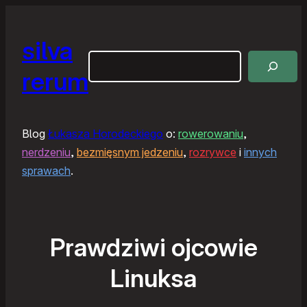
silva
Szukaj
rerum
Blog
Łukasza Horodeckiego
o:
rowerowaniu
,
nerdzeniu
,
bezmięsnym jedzeniu
,
rozrywce
i
innych
sprawach
.
Prawdziwi ojcowie
Linuksa