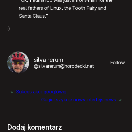
“Ok, I admit it. I was just a front-man for the
real fathers of Linux, the Tooth Fairy and
Santa Claus.”
:)
silva rerum
Follow
@silvarerum@horodecki.net
«
Sukces akcji googlowej
Gugiel szykuje nowy interfejs news
»
Dodaj komentarz