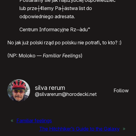
Postaramy sie jak najszybciej odpowiedziec
lub prze┼¢lemy Pa┼ästwa list do
odpowiedniego adresata.
Centrum Informacyjne Rz─àdu”
No jak już polski rząd po polsku nie potrafi, to kto? :)
(NP: Moloko —
Familiar Feelings
)
silva rerum
Follow
@silvarerum@horodecki.net
«
Familiar feelings
The Hitchhiker’s Guide to the Galaxy
»