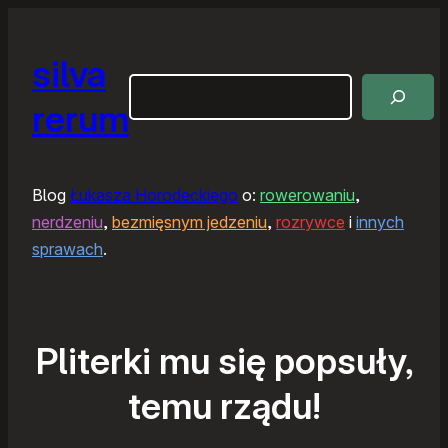
silva
Szukaj
rerum
Blog
Łukasza Horodeckiego
o:
rowerowaniu
,
nerdzeniu
,
bezmięsnym jedzeniu
,
rozrywce
i
innych
sprawach
.
Pliterki mu się popsuły,
temu rządu!