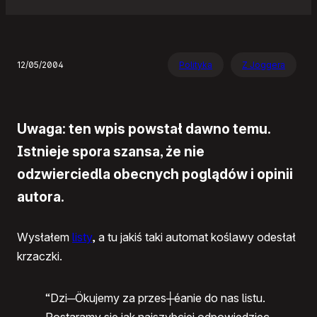
12/05/2004
Polityka
Z Joggera
Uwaga: ten wpis powstał dawno temu.
Istnieje spora szansa, że nie
odzwierciedla obecnych poglądów i opinii
autora.
Wysłałem
listy
, a tu jakiś taki automat koślawy odesłał
krzaczki.
“Dzi─Ökujemy za przes┼éanie do nas listu.