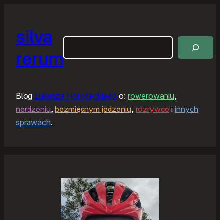
silva
Szukaj
rerum
Blog
Łukasza Horodeckiego
o:
rowerowaniu
,
nerdzeniu
,
bezmięsnym jedzeniu
,
rozrywce
i
innych
sprawach
.