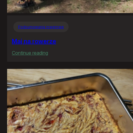
Podsumowania rowerowe
Maj na rowerze
:
Continue reading
Maj
na
rowerze