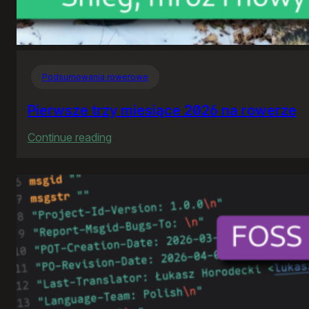
Podsumowania rowerowe
Pierwsze trzy miesiące 2026 na rowerze
:
Continue reading
Pierwsze
trzy
miesiące
2026
na
rowerze