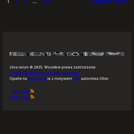
1
2
3
…
125
Następna strona
–
Tonearm,
nowy
klient
Tidala
dla
Linuksa
silva rerum © 2025. Wszelkie prawa zastrzeżone.
Polityka prywatności, ciastka i takie tam
.
Oparte na
WordPress
ie z motywem
Raft
autorstwa Otter.
Kanał RSS
Kanał Atom