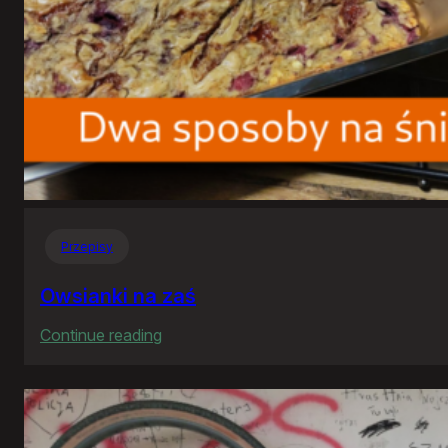
Przepisy
Owsianki na zaś
:
Continue reading
Owsianki
na
zaś