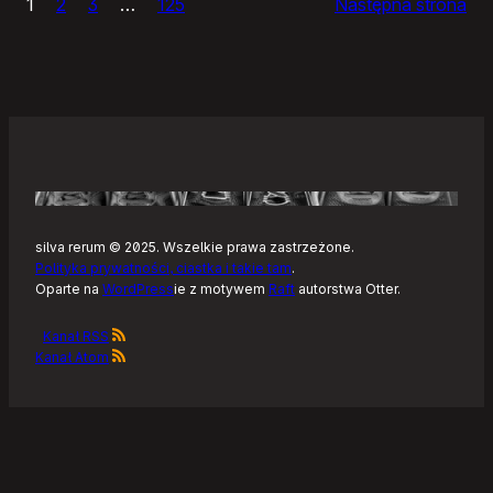
1
2
3
…
125
Następna strona
społeczności
Wolnego
i
Otwartego
Oprogramowania
silva rerum © 2025. Wszelkie prawa zastrzeżone.
Polityka prywatności, ciastka i takie tam
.
Oparte na
WordPress
ie z motywem
Raft
autorstwa Otter.
Kanał RSS
Kanał Atom