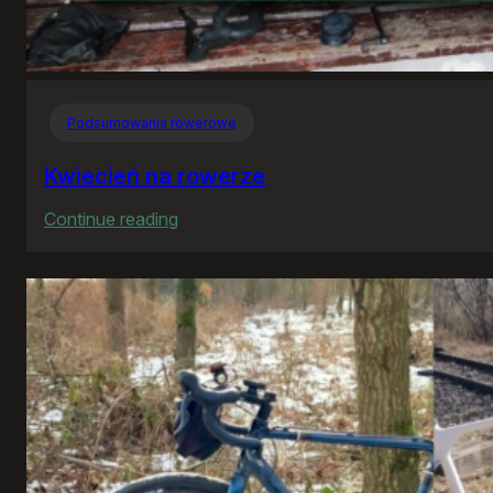
Podsumowania rowerowe
Kwiecień na rowerze
:
Continue reading
Kwiecień
na
rowerze