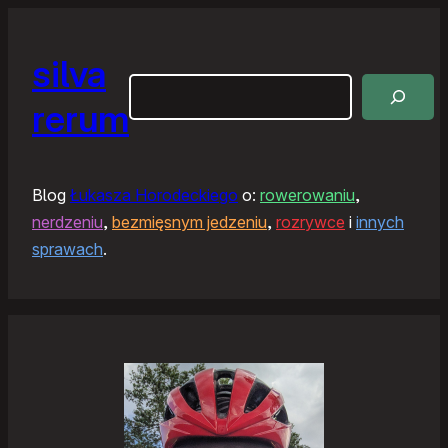
silva
Szukaj
rerum
Blog
Łukasza Horodeckiego
o:
rowerowaniu
,
nerdzeniu
,
bezmięsnym jedzeniu
,
rozrywce
i
innych
sprawach
.