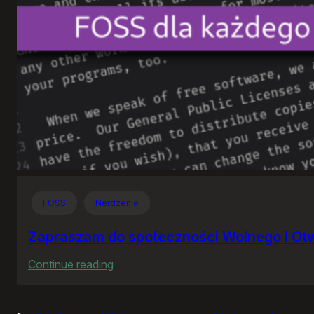
FOSS
Nerdzenie
Zapraszam do społeczności Wolnego i O
:
Continue reading
Zapraszam
do