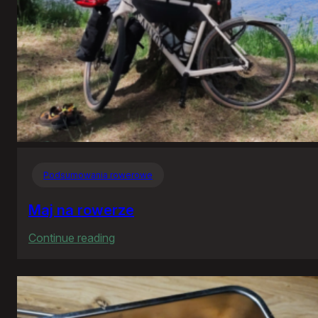
Podsumowania rowerowe
Maj na rowerze
:
Continue reading
Maj
na
rowerze