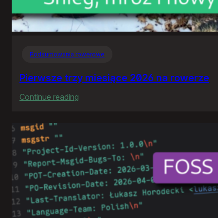
Podsumowania rowerowe
Pierwsze trzy miesiące 2026 na rowerze
:
Continue reading
Pierwsze
trzy
miesiące
2026
na
rowerze