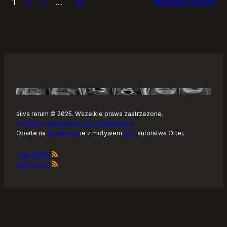
1
2
3
…
125
Następna strona
–
Tonearm,
nowy
klient
Tidala
dla
Linuksa
silva rerum © 2025. Wszelkie prawa zastrzeżone.
Polityka prywatności, ciastka i takie tam
.
Oparte na
WordPress
ie z motywem
Raft
autorstwa Otter.
Kanał RSS
Kanał Atom