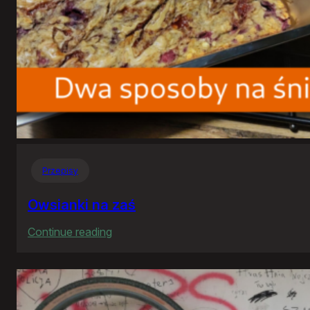
Przepisy
Owsianki na zaś
:
Continue reading
Owsianki
na
zaś