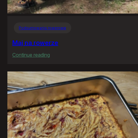
Podsumowania rowerowe
Maj na rowerze
:
Continue reading
Maj
na
rowerze