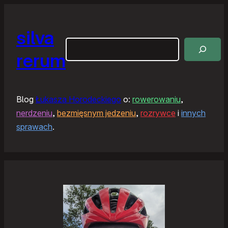
silva
Szukaj
rerum
Blog
Łukasza Horodeckiego
o:
rowerowaniu
,
nerdzeniu
,
bezmięsnym jedzeniu
,
rozrywce
i
innych
sprawach
.