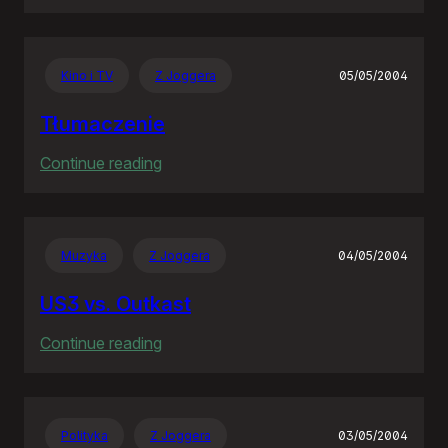
Jeden
błąd,
pięć
Kino i TV
Z Joggera
05/05/2004
lat,
siedem
Tłumaczenie
milionów
:
Continue reading
Tłumaczenie
Muzyka
Z Joggera
04/05/2004
US3 vs. Outkast
:
Continue reading
US3
vs.
Outkast
Polityka
Z Joggera
03/05/2004