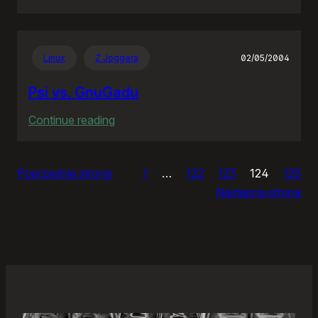
Zjazdy
klasowe
Linux
Z Joggera
02/05/2004
Psi vs. GnuGadu
:
Continue reading
Psi
vs.
Poprzednia strona
1
…
122
123
124
125
GnuGadu
Następna strona