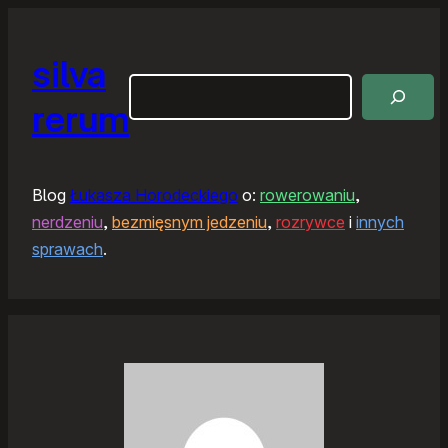
silva
Szukaj
rerum
Blog
Łukasza Horodeckiego
o:
rowerowaniu
,
nerdzeniu
,
bezmięsnym jedzeniu
,
rozrywce
i
innych
sprawach
.