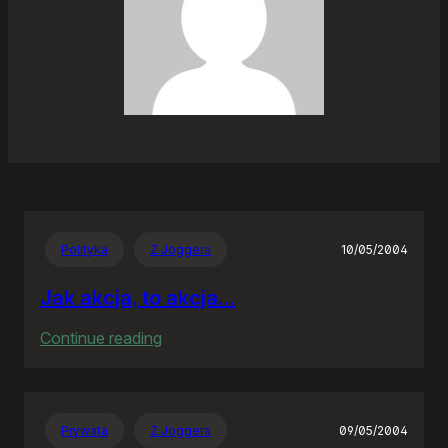
Polityka
Z Joggera
10/05/2004
Jak akcja, to akcja…
:
Continue reading
Jak
akcja,
to
Prywata
Z Joggera
09/05/2004
akcja…