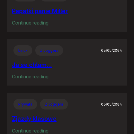
Papatki panie Miller
:
Continue reading
Papatki
panie
Miller
Linux
Z Joggera
03/05/2004
Ja se chlam…
:
Continue reading
Ja
se
chlam…
Prywata
Z Joggera
03/05/2004
Zjazdy klasowe
:
Continue reading