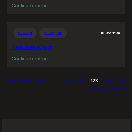
:
Continue reading
Ja
bym
chciał
Prywata
Z Joggera
10/05/2004
nightly
TeściowaQuiz
:
Continue reading
TeściowaQuiz
Poprzednia strona
1
…
121
122
123
124
125
Następna strona