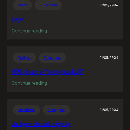
Praca
Z Joggera
11/05/2004
Leje!
:
Continue reading
Leje!
Polityka
Z Joggera
11/05/2004
GW pisze o “kretynoakcji”
:
Continue reading
GW
pisze
o
Mozillowe
Z Joggera
11/05/2004
“kretynoakcji”
Ja bym chciał nightly