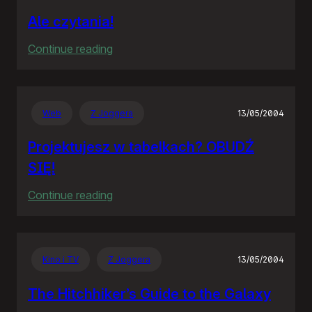
Ale czytania!
:
Continue reading
Ale
czytania!
Web
Z Joggera
13/05/2004
Projektujesz w tabelkach? OBUDŹ
SIĘ!
:
Continue reading
Projektujesz
w
tabelkach?
Kino i TV
Z Joggera
13/05/2004
OBUDŹ
SIĘ!
The Hitchhiker’s Guide to the Galaxy