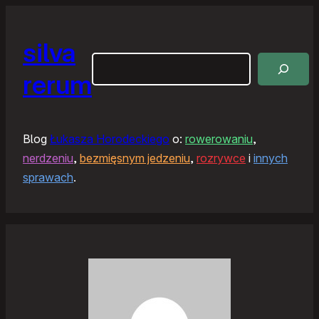
silva
Szukaj
rerum
Blog
Łukasza Horodeckiego
o:
rowerowaniu
,
nerdzeniu
,
bezmięsnym jedzeniu
,
rozrywce
i
innych
sprawach
.