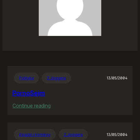
Polityka
Z Joggera
13/05/2004
PornoSejm
:
Continue reading
PornoSejm
Książki i komiksy
Z Joggera
13/05/2004