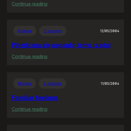
:
Continue reading
The
Hitchhiker’s
Guide
Polityka
Z Joggera
12/05/2004
to
the
Pliterki mu się popsuły, temu rządu!
Galaxy
:
Continue reading
Pliterki
mu
się
Muzyka
Z Joggera
11/05/2004
popsuły,
temu
Familiar feelings
rządu!
:
Continue reading
Familiar
feelings