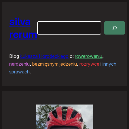
silva
Szukaj
rerum
Blog
Łukasza Horodeckiego
o:
rowerowaniu
,
nerdzeniu
,
bezmięsnym jedzeniu
,
rozrywce
i
innych
sprawach
.