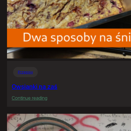
Przepisy
Owsianki na zaś
:
Continue reading
Owsianki
na
zaś