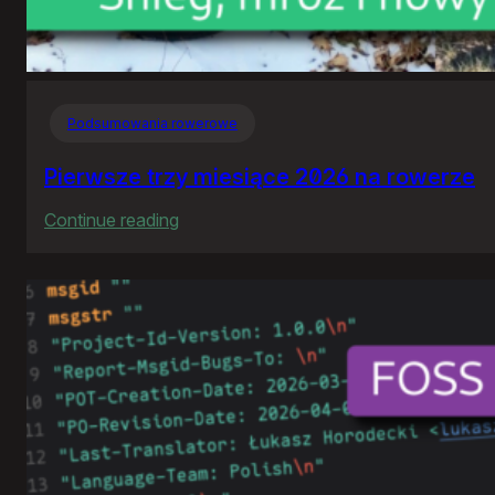
Podsumowania rowerowe
Pierwsze trzy miesiące 2026 na rowerze
:
Continue reading
Pierwsze
trzy
miesiące
2026
na
rowerze