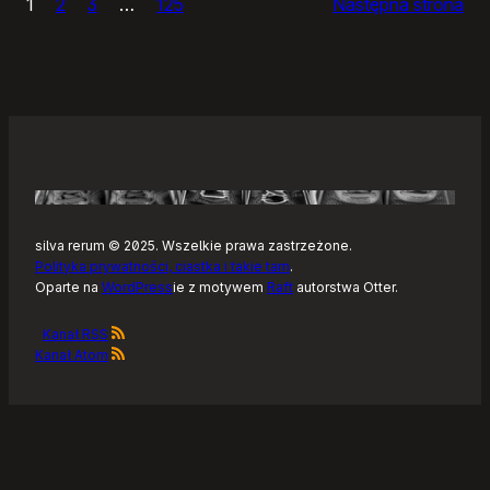
1
2
3
…
125
Następna strona
–
Tonearm,
nowy
klient
Tidala
dla
Linuksa
silva rerum © 2025. Wszelkie prawa zastrzeżone.
Polityka prywatności, ciastka i takie tam
.
Oparte na
WordPress
ie z motywem
Raft
autorstwa Otter.
Kanał RSS
Kanał Atom