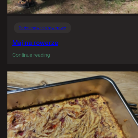
Podsumowania rowerowe
Maj na rowerze
:
Continue reading
Maj
na
rowerze