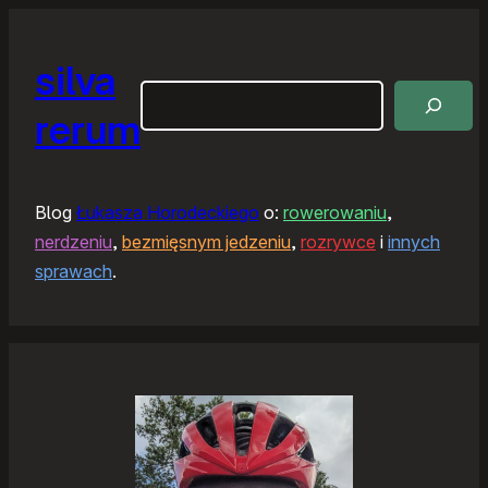
silva
Szukaj
rerum
Blog
Łukasza Horodeckiego
o:
rowerowaniu
,
nerdzeniu
,
bezmięsnym jedzeniu
,
rozrywce
i
innych
sprawach
.