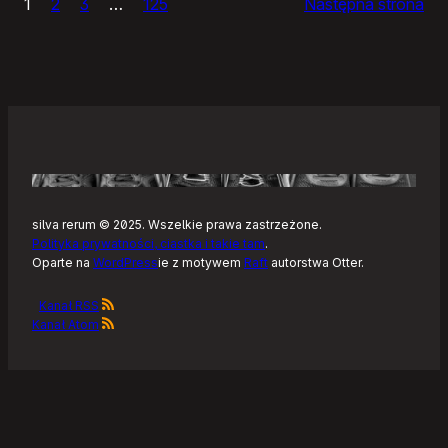
1
2
3
…
125
Następna strona
–
Tonearm,
nowy
klient
Tidala
dla
Linuksa
silva rerum © 2025. Wszelkie prawa zastrzeżone.
Polityka prywatności, ciastka i takie tam
.
Oparte na
WordPress
ie z motywem
Raft
autorstwa Otter.
Kanał RSS
Kanał Atom