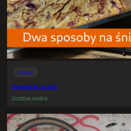
Przepisy
Owsianki na zaś
:
Continue reading
Owsianki
na
zaś