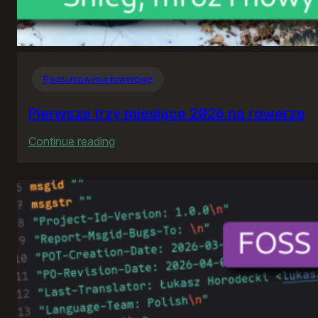
Podsumowania rowerowe
Pierwsze trzy miesiące 2026 na rowerze
:
Continue reading
Pierwsze
trzy
miesiące
2026
na
rowerze