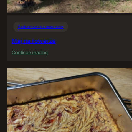
Podsumowania rowerowe
Maj na rowerze
:
Continue reading
Maj
na
rowerze