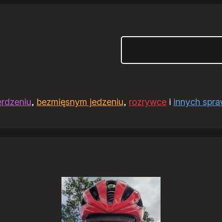
Szukaj
erdzeniu
,
bezmięsnym jedzeniu
,
rozrywce
i
innych spr