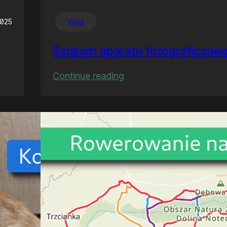
2025
Varia
Szukam aparatu fotograficzne
:
Continue reading
Szukam
aparatu
fotograficznego