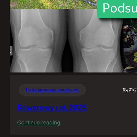
Podsumowania rowerowe
18/01/
Rowerowy rok 2025
:
Continue reading
Rowerowy