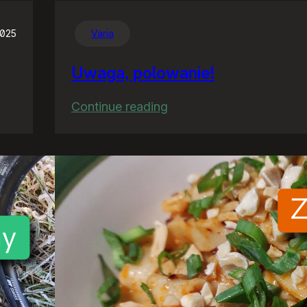
2025
Varia
Uwaga, polowanie!
:
Continue reading
Uwaga,
polowanie!