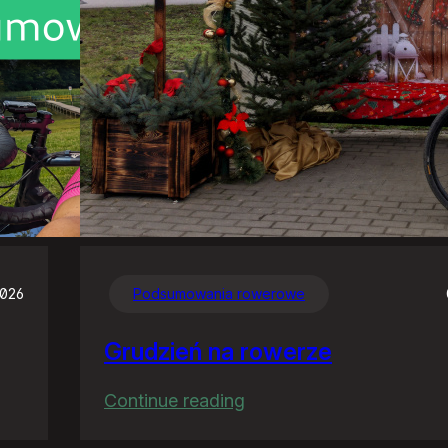
2026
Podsumowania rowerowe
Grudzień na rowerze
:
Continue reading
Grudzień