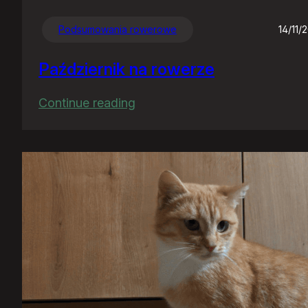
Podsumowania rowerowe
14/11/
Październik na rowerze
:
Continue reading
Październik
na
rowerze