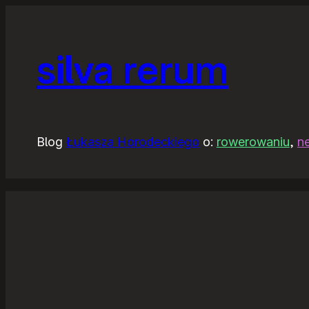
silva rerum
Blog
Łukasza Horodeckiego
o:
rowerowaniu
,
n