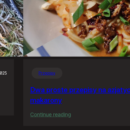
2025
Przepisy
Dwa proste przepisy na azjaty
makarony
:
Continue reading
Dwa