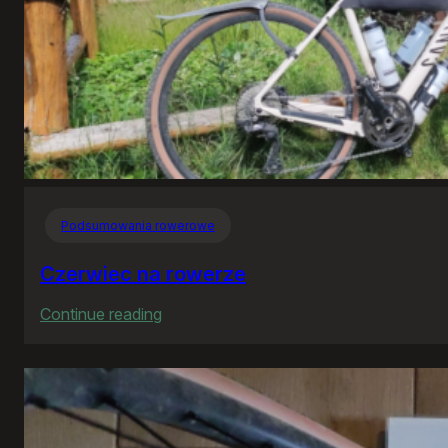
Podsumowania rowerowe
Czerwiec na rowerze
:
Continue reading
Czerwiec
na
rowerze