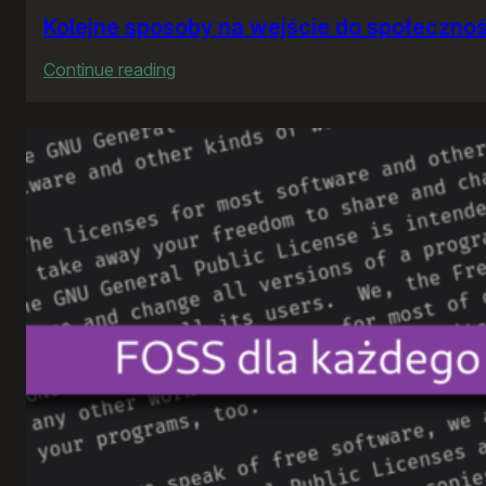
Kolejne sposoby na wejście do społeczno
:
Continue reading
Kolejne
sposoby
na
wejście
do
społeczności
FOSS