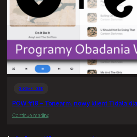
GNOME i GTK
POW #10 – Tonearm, nowy klient Tidala dl
:
Continue reading
POW
#10