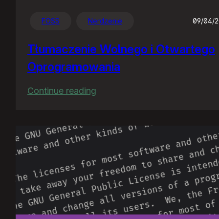
FOSS
Nerdzenie
09/04/
Tłumaczenie Wolnego i Otwartego
Oprogramowania
:
Continue reading
Tłumaczenie
Wolnego
i
Otwartego
Oprogramowania