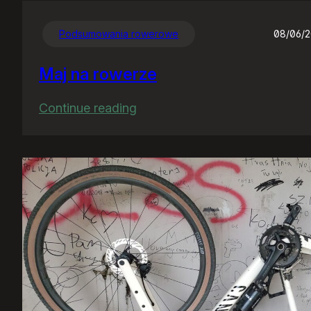
Podsumowania rowerowe
08/06/
Maj na rowerze
:
Continue reading
Maj
na
rowerze