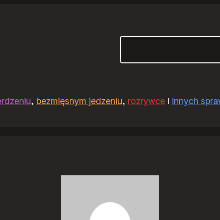
Szukaj
erdzeniu
,
bezmięsnym jedzeniu
,
rozrywce
i
innych spr