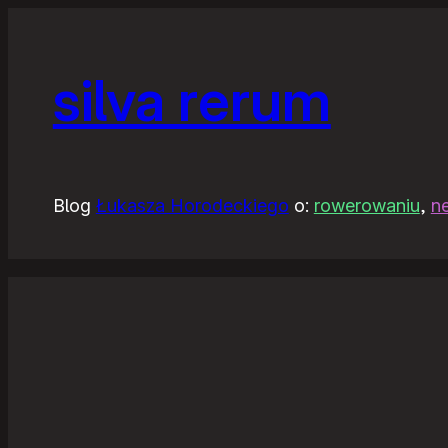
silva rerum
Blog
Łukasza Horodeckiego
o:
rowerowaniu
,
n