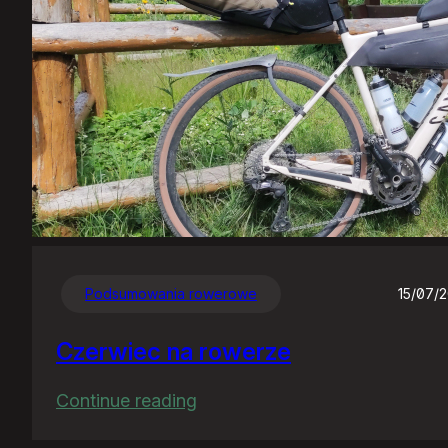
Podsumowania rowerowe
15/07/
Czerwiec na rowerze
:
Continue reading
Czerwiec