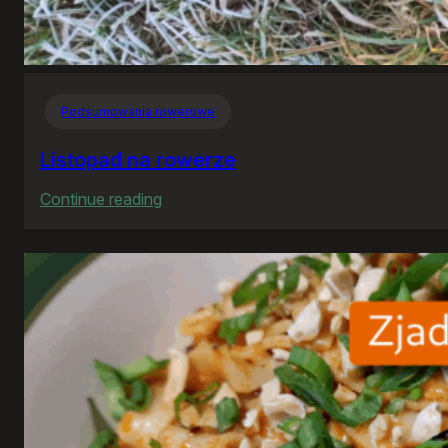
Podsumowania rowerowe
Listopad na rowerze
:
Continue reading
Listopad
na
rowerze