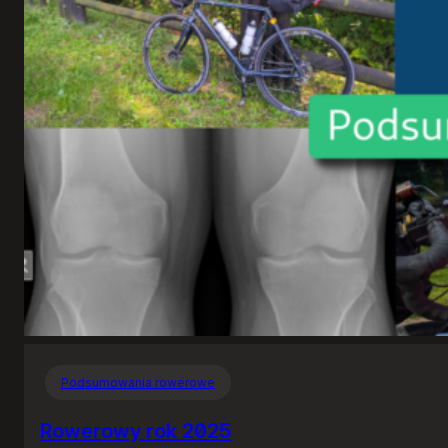
klient
Tidala
dla
Linuksa
Podsumowania rowerowe
Rowerowy rok 2025