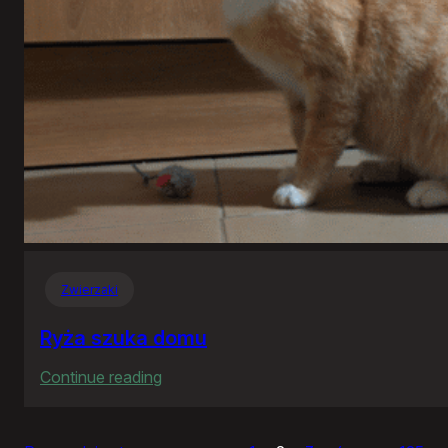
Zwierzaki
Ryża szuka domu
:
Continue reading
Ryża
szuka