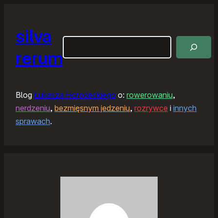
silva
Szukaj
rerum
Blog
Łukasza Horodeckiego
o:
rowerowaniu
,
nerdzeniu
,
bezmięsnym jedzeniu
,
rozrywce
i
innych
sprawach
.