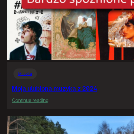
Muzyka
Moja ulubiona muzyka z 2024
:
Continue reading
Moja
ulubiona
muzyka
z