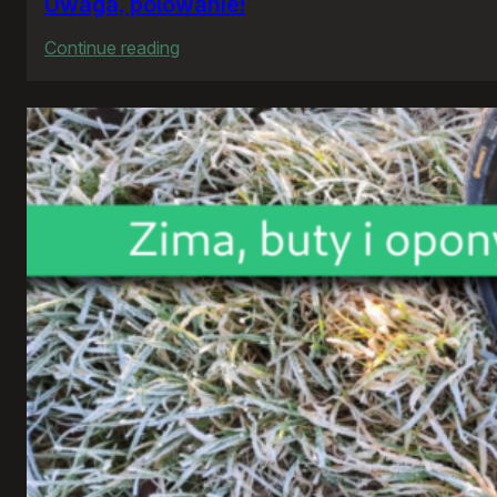
Uwaga, polowanie!
:
Continue reading
Uwaga,
polowanie!