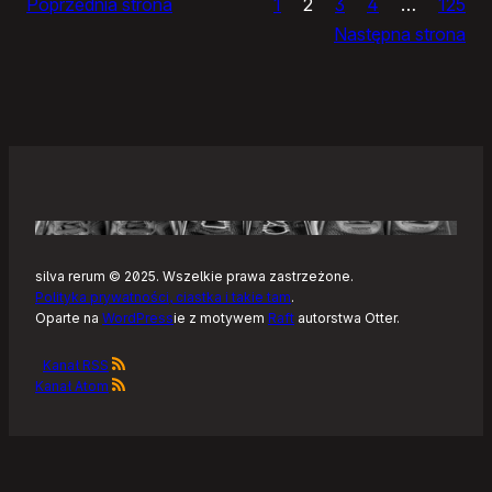
Poprzednia strona
1
2
3
4
…
125
domu
Następna strona
silva rerum © 2025. Wszelkie prawa zastrzeżone.
Polityka prywatności, ciastka i takie tam
.
Oparte na
WordPress
ie z motywem
Raft
autorstwa Otter.
Kanał RSS
Kanał Atom