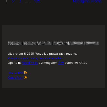
1
2
3
…
125
Następna strona
–
Tonearm,
nowy
klient
Tidala
dla
Linuksa
silva rerum © 2025. Wszelkie prawa zastrzeżone.
Polityka prywatności, ciastka i takie tam
.
Oparte na
WordPress
ie z motywem
Raft
autorstwa Otter.
Kanał RSS
Kanał Atom