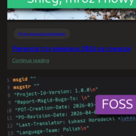
Podsumowania rowerowe
Pierwsze trzy miesiące 2026 na rowerze
:
Continue reading
Pierwsze
trzy
miesiące
2026
na
rowerze