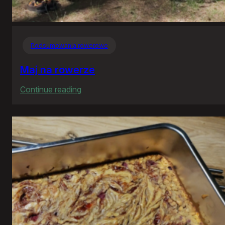
Podsumowania rowerowe
Maj na rowerze
:
Continue reading
Maj
na
rowerze