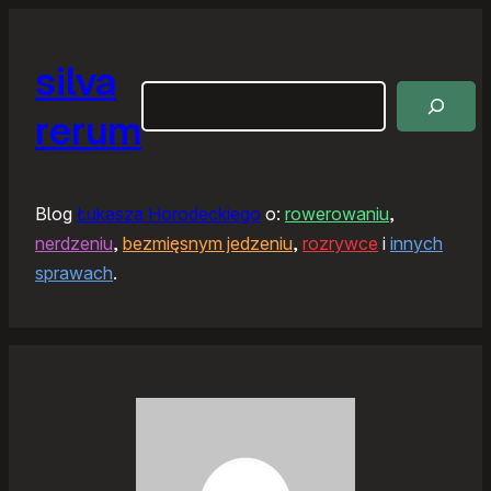
silva
Szukaj
rerum
Blog
Łukasza Horodeckiego
o:
rowerowaniu
,
nerdzeniu
,
bezmięsnym jedzeniu
,
rozrywce
i
innych
sprawach
.