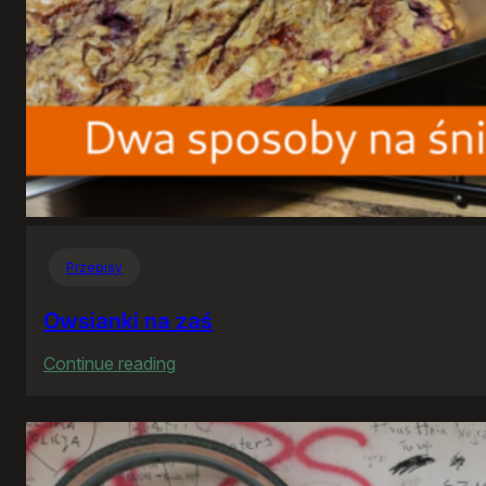
Przepisy
Owsianki na zaś
:
Continue reading
Owsianki
na
zaś