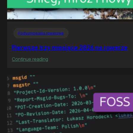
Podsumowania rowerowe
Pierwsze trzy miesiące 2026 na rowerze
:
Continue reading
Pierwsze
trzy
miesiące
2026
na
rowerze