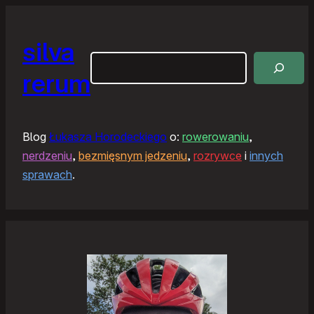
silva
Szukaj
rerum
Blog
Łukasza Horodeckiego
o:
rowerowaniu
,
nerdzeniu
,
bezmięsnym jedzeniu
,
rozrywce
i
innych
sprawach
.