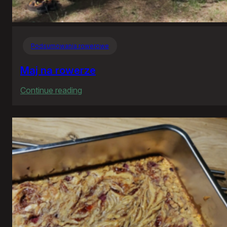
Podsumowania rowerowe
Maj na rowerze
:
Continue reading
Maj
na
rowerze