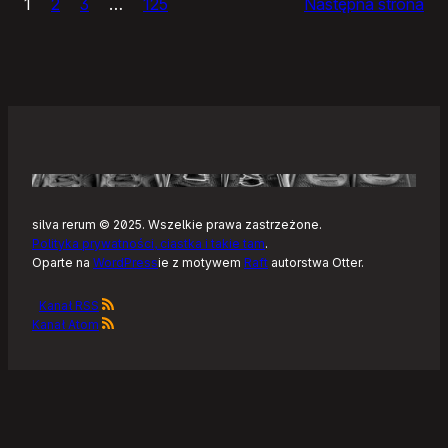
1
2
3
…
125
Następna strona
–
Tonearm,
nowy
klient
Tidala
dla
Linuksa
silva rerum © 2025. Wszelkie prawa zastrzeżone.
Polityka prywatności, ciastka i takie tam
.
Oparte na
WordPress
ie z motywem
Raft
autorstwa Otter.
Kanał RSS
Kanał Atom