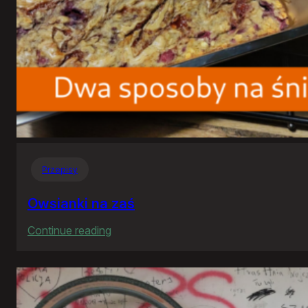
Przepisy
Owsianki na zaś
:
Continue reading
Owsianki
na
zaś