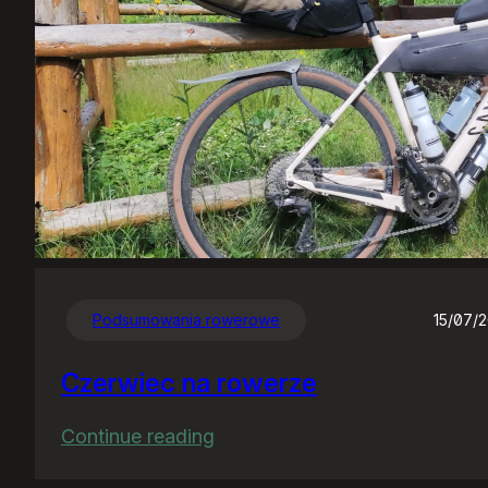
Podsumowania rowerowe
15/07/
Czerwiec na rowerze
:
Continue reading
Czerwiec