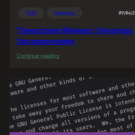
FOSS
Nerdzenie
09/04/
Tłumaczenie Wolnego i Otwartego
Oprogramowania
:
Continue reading
Tłumaczenie
Wolnego
i
Otwartego
Oprogramowania