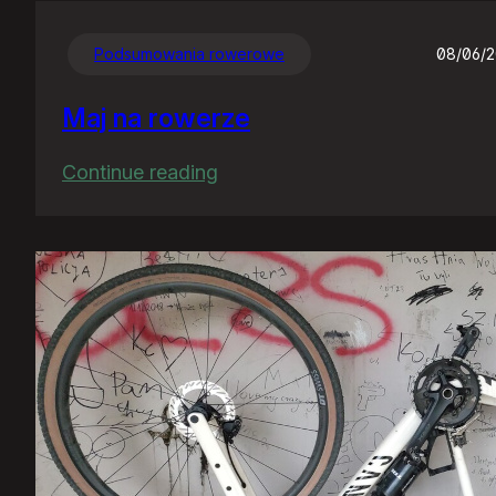
Podsumowania rowerowe
08/06/
Maj na rowerze
:
Continue reading
Maj
na
rowerze