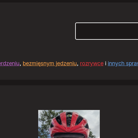
Szukaj
erdzeniu
,
bezmięsnym jedzeniu
,
rozrywce
i
innych spr