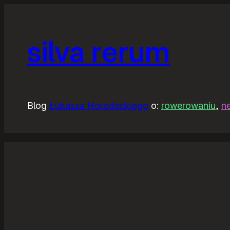
silva rerum
Blog
Łukasza Horodeckiego
o:
rowerowaniu
,
n