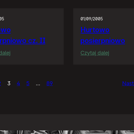
–
roadmap
05
01/09/2005
owo
Hurtowo
rpniowo cz. II
posierpniowo
:
:
dalej
Czytaj dalej
Hurtowo
Hurtowo
posierpniowo
posierpni
cz.
2
3
4
5
…
89
Nast
II