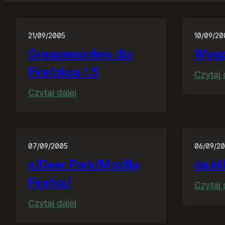
21/09/2005
10/09/20
Greasemonkey dla
Wys
Firefoksa 1.5
Czytaj 
:
Czytaj dalej
Greasemonkey
dla
Firefoksa
07/09/2005
06/09/2
1.5
s/Deer Park/Mozilla
da.ki
Firefox/
Czytaj 
:
Czytaj dalej
s/Deer