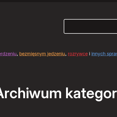
Szukaj
erdzeniu
,
bezmięsnym jedzeniu
,
rozrywce
i
innych spr
Archiwum kategori