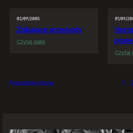
Park/Mozilla
Firefox/
02/09/2005
01/09/20
Znikające przewody
Hurt
posie
:
Czytaj dalej
Znikające
Czytaj 
przewody
Poprzednia strona
1