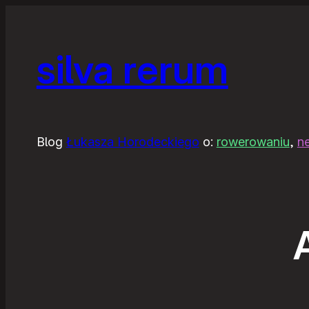
silva rerum
Blog
Łukasza Horodeckiego
o:
rowerowaniu
,
n