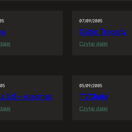
05
07/09/2005
pa
Cubic Tragedy
:
:
dalej
Czytaj dalej
Wyspa
Cubic
Tragedy
005
05/09/2005
lla 2.0 – roadmap
TVChała
:
:
dalej
Czytaj dalej
da.killa
TVChała
2.0