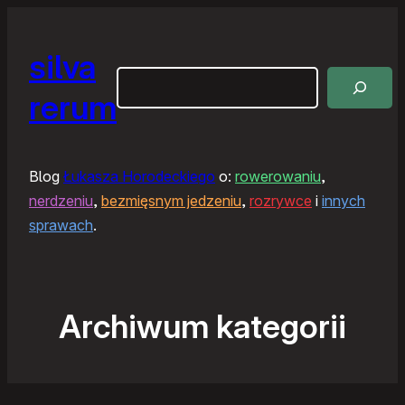
silva
Szukaj
rerum
Blog
Łukasza Horodeckiego
o:
rowerowaniu
,
nerdzeniu
,
bezmięsnym jedzeniu
,
rozrywce
i
innych
sprawach
.
Archiwum kategorii