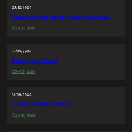
02/10/2004
Sobotnie marzenia i rzeczywistość.
:
Czytaj dalej
Sobotnie
marzenia
i
17/09/2004
rzeczywistość.
Polacy vs. Czesi
:
Czytaj dalej
Polacy
vs.
Czesi
16/08/2004
Z tego jestem dumny
:
Czytaj dalej
Z
tego