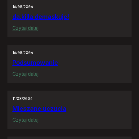
jestem
16/08/2004
dumny
da.killa demaskuje!
:
Czytaj dalej
da.killa
demaskuje!
16/08/2004
Podsumowanie
:
Czytaj dalej
Podsumowanie
11/08/2004
Mieszane uczucia
:
Czytaj dalej
Mieszane
uczucia