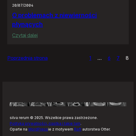
20/07/2004
O problemach z niewierności
płynących
:
Czytaj dalej
O
problemach
Poprzednia strona
1
…
6
7
8
z
niewierności
płynących
silva rerum © 2025. Wszelkie prawa zastrzeżone.
Polityka prywatności, ciastka i takie tam
.
Oparte na
WordPress
ie z motywem
Raft
autorstwa Otter.