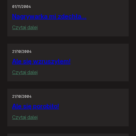
a
01/11/2004
golf
Nagrywarka mi zdechła…
:
Czytaj dalej
Nagrywarka
mi
zdechła…
21/10/2004
Ale się wzruszyłem!
:
Czytaj dalej
Ale
się
wzruszyłem!
21/10/2004
Ale się porobiło!
:
Czytaj dalej
Ale
się