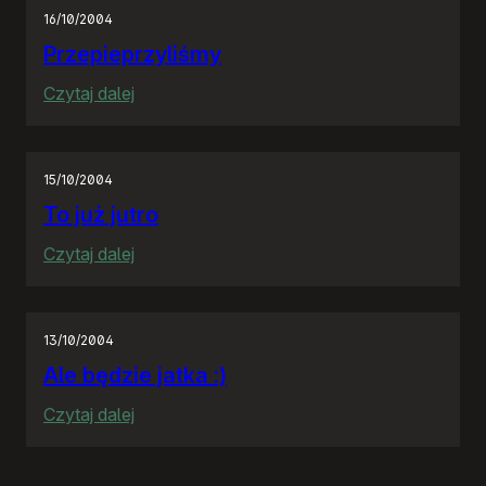
porobiło!
16/10/2004
Przepieprzyliśmy
:
Czytaj dalej
Przepieprzyliśmy
15/10/2004
To już jutro
:
Czytaj dalej
To
już
jutro
13/10/2004
Ale będzie jatka :)
:
Czytaj dalej
Ale
będzie