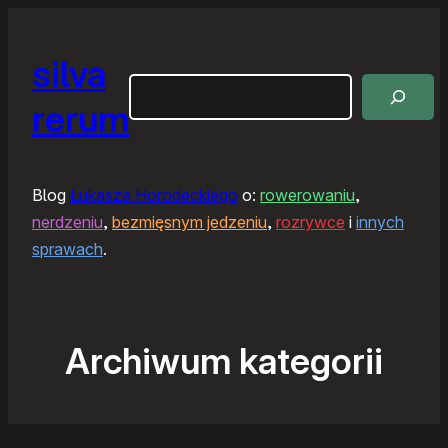
silva
Szukaj
rerum
Blog
Łukasza Horodeckiego
o:
rowerowaniu
,
nerdzeniu
,
bezmięsnym jedzeniu
,
rozrywce
i
innych
sprawach
.
Archiwum kategorii