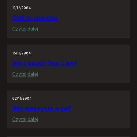
11/12/2004
Golf to choroba
:
Czytaj dalej
Golf
to
choroba
16/11/2004
Am I good? Yes, I am!
:
Czytaj dalej
Am
I
good?
02/11/2004
Yes,
Siły nieczyste a golf
I
:
Czytaj dalej
am!
Siły
nieczyste