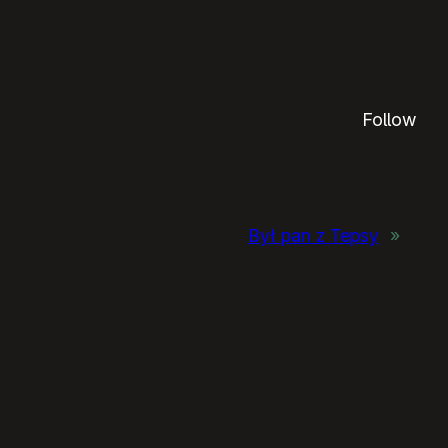
Follow
Był pan z Tepsy
»