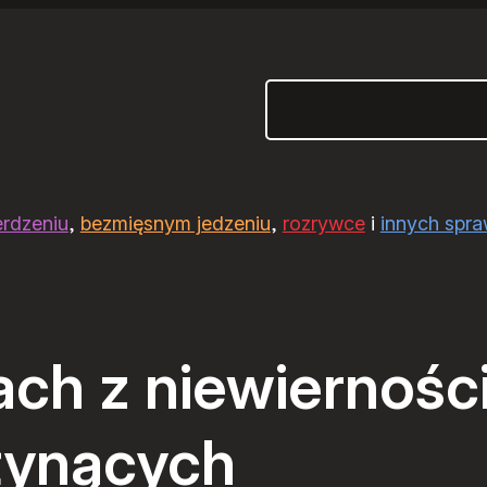
Szukaj
erdzeniu
,
bezmięsnym jedzeniu
,
rozrywce
i
innych spr
ch z niewiernośc
łynących