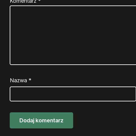
Komentarz
*
Nazwa
*