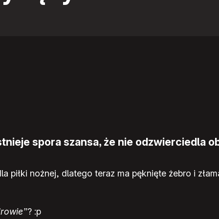
nieje spora szansa, że nie odzwierciedla ob
a piłki nożnej, dlatego teraz ma pęknięte żebro i złam
drowie”
? :p