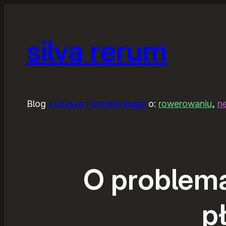
silva rerum
Blog
Łukasza Horodeckiego
o:
rowerowaniu
,
n
O problema
p