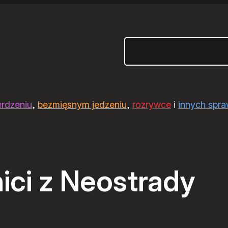
Szukaj
erdzeniu
,
bezmięsnym jedzeniu
,
rozrywce
i
innych spr
ici z Neostrady