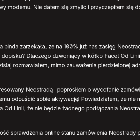
 modemu. Nie dałem się zmylić i przyczepiłem się do t
na pinda zarzekała, że na 100% już nas zasięg Neostra
o dopisku? Dlaczego dzwoniący w kółko Facet Od Linii,
zisiaj rozmawiałem, mimo zauważenia pierdzielonej ad
eresowany Neostradą i poprosiłem o wycofanie zamówie
emu odpuścić sobie aktywację! Powiedziałem, że nie 
Od Linii, że nie będzie żadnego podłączania Neostrady 
wość sprawdzenia online stanu zamówienia Neostrady 