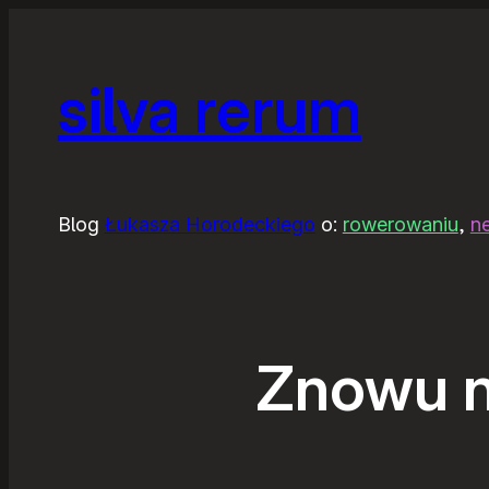
silva rerum
Blog
Łukasza Horodeckiego
o:
rowerowaniu
,
n
Znowu n