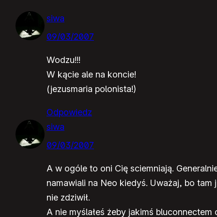
siwa
09/03/2007
Wodzu!!!
W kącie ale na koncie!
(jezusmaria polonista!)
Odpowiedz
siwa
09/03/2007
A w ogóle to oni Cię sciemniają. Generaln
namawiali na Neo kiedyś. Uważaj, bo tam j
nie zdziwił.
A nie myślałeś żeby jakimś bluconnectem c