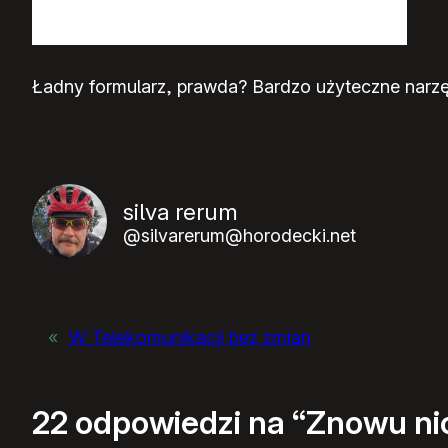
Ładny formularz, prawda? Bardzo użyteczne narzę
silva rerum
@silvarerum@horodecki.net
«
W Telekomunikacji bez zmian
22 odpowiedzi na “Znowu ni