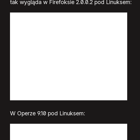
tak wygląda w Firefoksie 2.0.0.2 pod Linuksem:
W Operze 9.10 pod Linuksem: