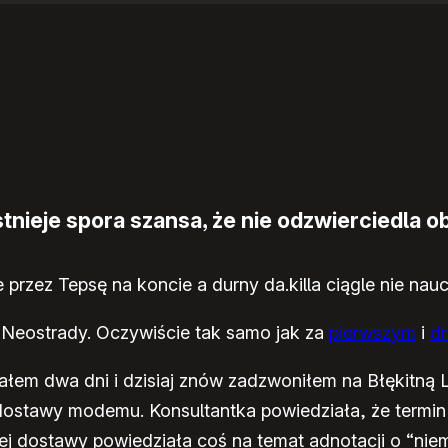
nieje spora szansa, że nie odzwierciedla ob
 przez Tepsę na koncie a durny da.killa ciągle nie nau
 Neostrady. Oczywiście tak samo jak za
pierwszym
i
d
łem dwa dni i dzisiaj znów zadzwoniłem na Błękitną Li
ostawy modemu. Konsultantka powiedziała, że termin m
ej dostawy powiedziała coś na temat adnotacji o “nie