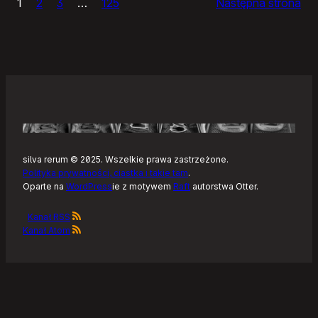
1
2
3
…
125
Następna strona
–
Tonearm,
nowy
klient
Tidala
dla
Linuksa
silva rerum © 2025. Wszelkie prawa zastrzeżone.
Polityka prywatności, ciastka i takie tam
.
Oparte na
WordPress
ie z motywem
Raft
autorstwa Otter.
Kanał RSS
Kanał Atom