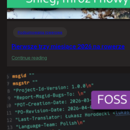
Podsumowania rowerowe
Pierwsze trzy miesiące 2026 na rowerze
:
Continue reading
Pierwsze
trzy
miesiące
2026
na
rowerze