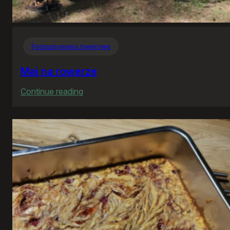
Podsumowania rowerowe
Maj na rowerze
:
Continue reading
Maj
na
rowerze