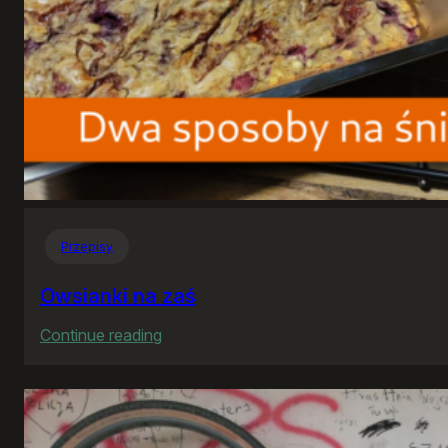
Przepisy
Owsianki na zaś
:
Continue reading
Owsianki
na
zaś