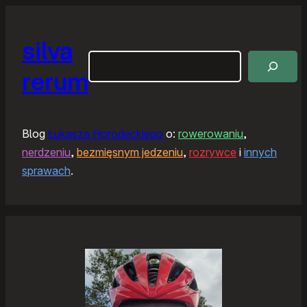
silva
Szukaj
rerum
Blog
Łukasza Horodeckiego
o:
rowerowaniu
,
nerdzeniu
,
bezmięsnym jedzeniu
,
rozrywce
i
innych
sprawach
.