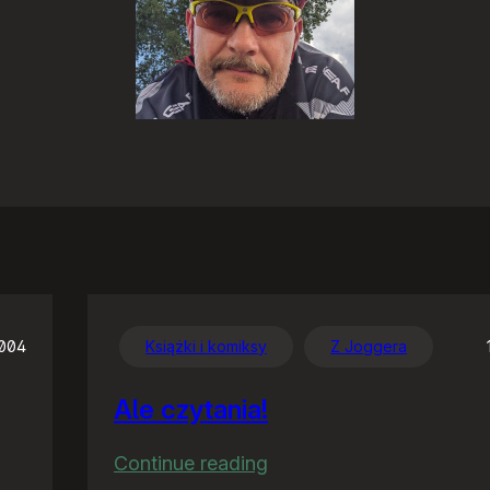
2004
Książki i komiksy
Z Joggera
Ale czytania!
:
Continue reading