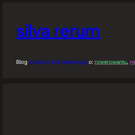
silva rerum
Blog
Łukasza Horodeckiego
o:
rowerowaniu
,
n