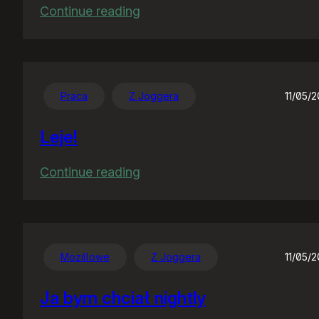
:
Continue reading
Pliterki
mu
się
popsuły,
Praca
Z Joggera
11/05/
temu
Leje!
rządu!
:
Continue reading
Leje!
Mozillowe
Z Joggera
11/05/
Ja bym chciał nightly