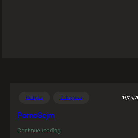
Polityka
Z Joggera
13/05/
PornoSejm
:
Continue reading