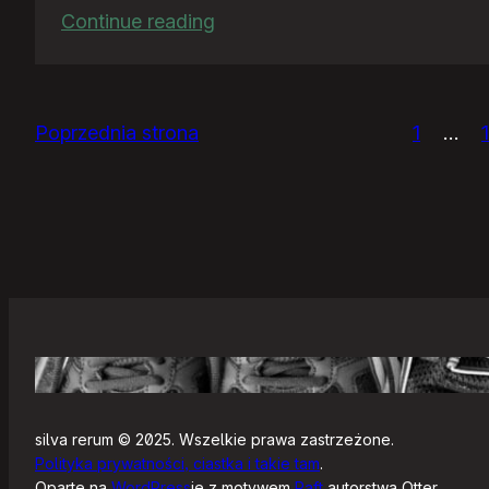
:
Continue reading
Ja
bym
chciał
Poprzednia strona
1
…
nightly
silva rerum © 2025. Wszelkie prawa zastrzeżone.
Polityka prywatności, ciastka i takie tam
.
Oparte na
WordPress
ie z motywem
Raft
autorstwa Otter.