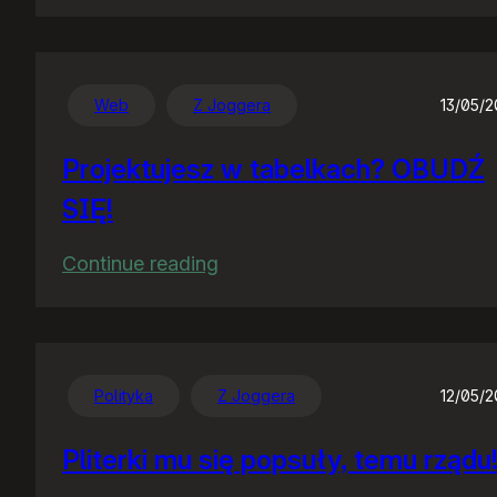
PornoSejm
Web
Z Joggera
13/05/
Projektujesz w tabelkach? OBUDŹ
SIĘ!
:
Continue reading
Projektujesz
w
tabelkach?
OBUDŹ
Polityka
Z Joggera
12/05/
SIĘ!
Pliterki mu się popsuły, temu rządu