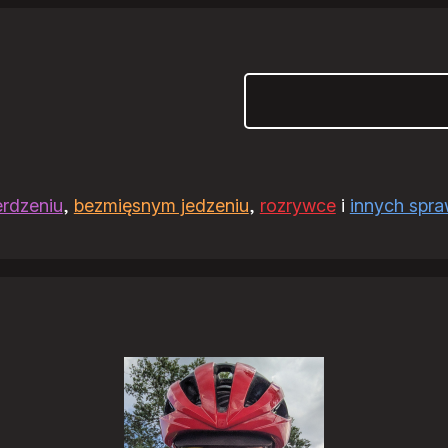
Szukaj
erdzeniu
,
bezmięsnym jedzeniu
,
rozrywce
i
innych spr