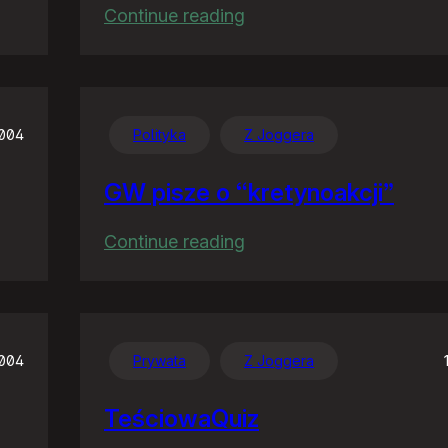
:
Continue reading
Familiar
feelings
2004
Polityka
Z Joggera
GW pisze o “kretynoakcji”
:
Continue reading
GW
pisze
o
“kretynoakcji”
2004
Prywata
Z Joggera
TeściowaQuiz