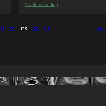
:
Continue reading
TeściowaQuiz
121
122
123
124
125
Nast