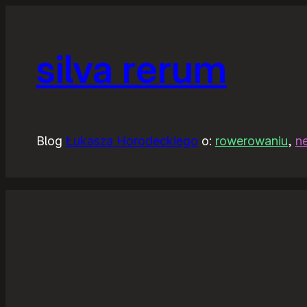
silva rerum
Blog
Łukasza Horodeckiego
o:
rowerowaniu
,
n