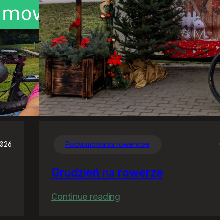
2026
Podsumowania rowerowe
Grudzień na rowerze
:
Continue reading
Grudzień