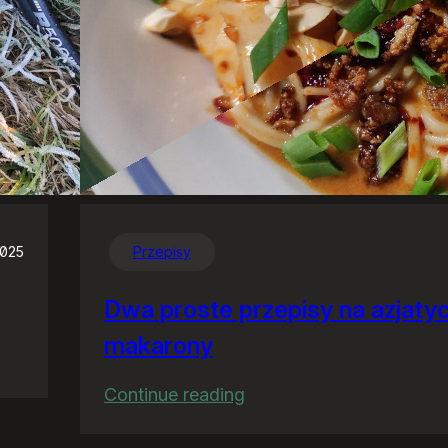
2025
Przepisy
Dwa proste przepisy na azjaty
makarony
:
Continue reading
Dwa