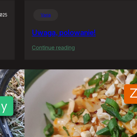
2025
Varia
Uwaga, polowanie!
:
Continue reading
Uwaga,
polowanie!