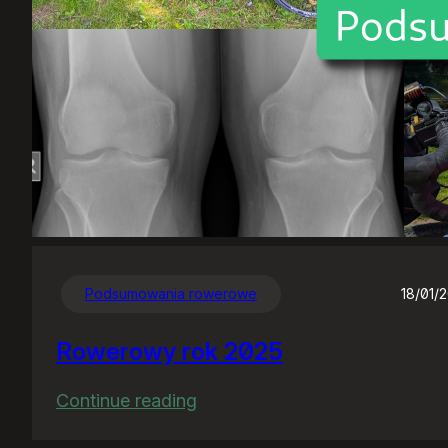
Podsumowania rowerowe
18/01/
Rowerowy rok 2025
:
Continue reading
Rowerowy