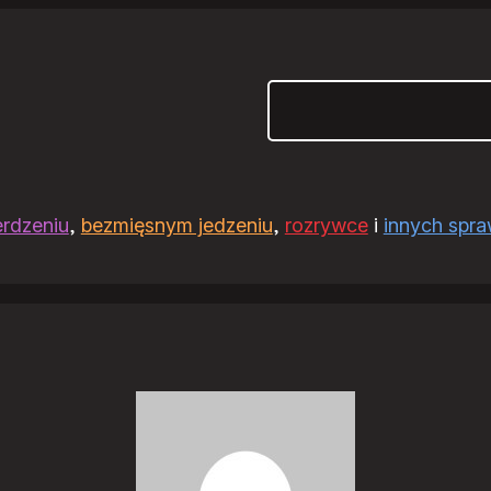
Szukaj
erdzeniu
,
bezmięsnym jedzeniu
,
rozrywce
i
innych spr