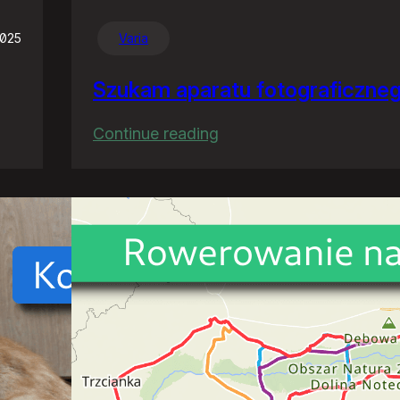
2025
Varia
Szukam aparatu fotograficzne
:
Continue reading
Szukam
aparatu
fotograficznego