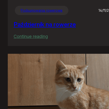
Podsumowania rowerowe
14/11/
Październik na rowerze
:
Continue reading
Październik
na
rowerze