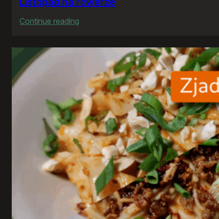
Listopad na rowerze
:
Continue reading
Listopad
na
rowerze