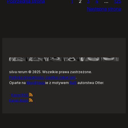
Poprzednia strona
1
2
3
4
…
125
Noteckie:
Następna strona
co
dalej?
silva rerum © 2025. Wszelkie prawa zastrzeżone.
Polityka prywatności, ciastka i takie tam
.
Oparte na
WordPress
ie z motywem
Raft
autorstwa Otter.
Kanał RSS
Kanał Atom