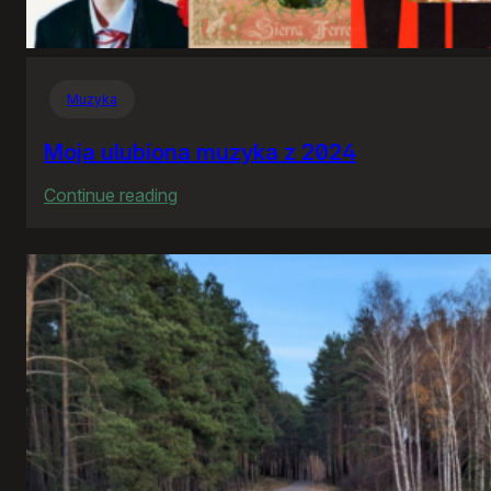
Muzyka
Moja ulubiona muzyka z 2024
:
Continue reading
Moja
ulubiona
muzyka
z
2024