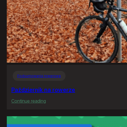
Podsumowania rowerowe
Październik na rowerze
:
Continue reading
Październik
na
rowerze