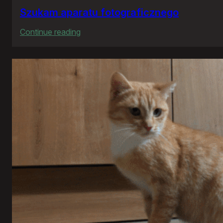
Szukam aparatu fotograficznego
:
Continue reading
Szukam
aparatu
fotograficznego