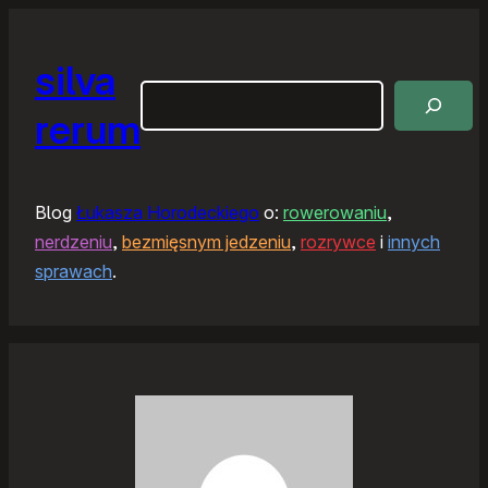
silva
Szukaj
rerum
Blog
Łukasza Horodeckiego
o:
rowerowaniu
,
nerdzeniu
,
bezmięsnym jedzeniu
,
rozrywce
i
innych
sprawach
.