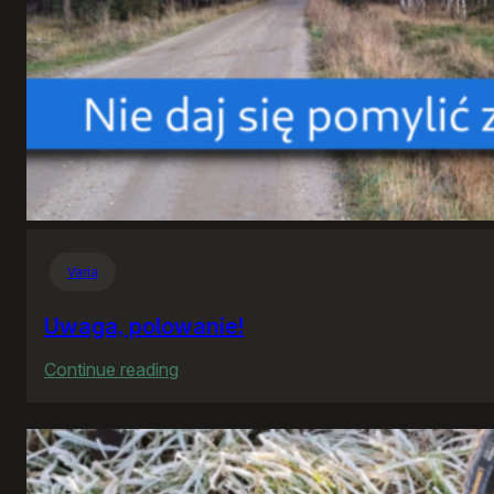
Varia
Uwaga, polowanie!
:
Continue reading
Uwaga,
polowanie!