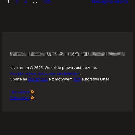
1
2
3
…
125
Następna strona
–
Tonearm,
nowy
klient
Tidala
dla
Linuksa
silva rerum © 2025. Wszelkie prawa zastrzeżone.
Polityka prywatności, ciastka i takie tam
.
Oparte na
WordPress
ie z motywem
Raft
autorstwa Otter.
Kanał RSS
Kanał Atom