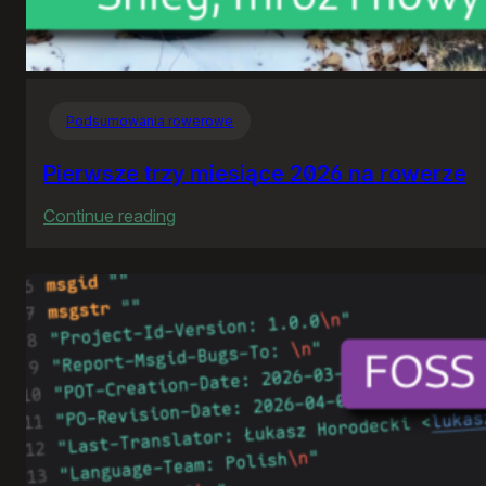
Podsumowania rowerowe
Pierwsze trzy miesiące 2026 na rowerze
:
Continue reading
Pierwsze
trzy
miesiące
2026
na
rowerze