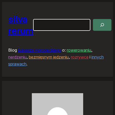
silva
Szukaj
rerum
Blog
Łukasza Horodeckiego
o:
rowerowaniu
,
nerdzeniu
,
bezmięsnym jedzeniu
,
rozrywce
i
innych
sprawach
.