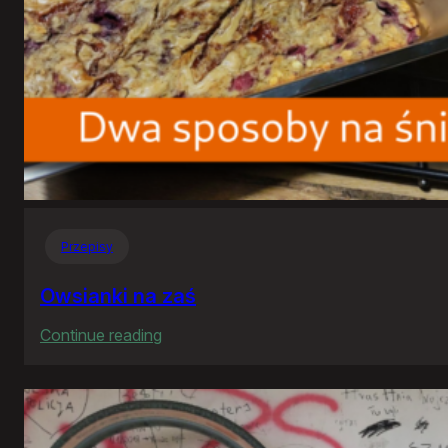
Przepisy
Owsianki na zaś
:
Continue reading
Owsianki
na
zaś