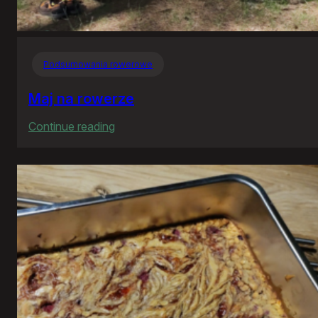
Podsumowania rowerowe
Maj na rowerze
:
Continue reading
Maj
na
rowerze