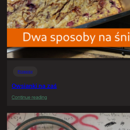
Przepisy
Owsianki na zaś
:
Continue reading
Owsianki
na
zaś