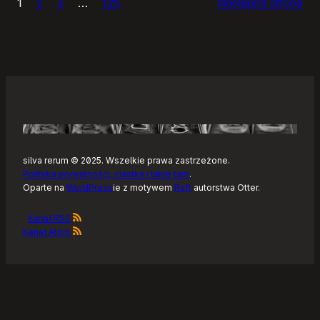
1
2
3
…
125
Następna strona
–
Tonearm,
nowy
klient
Tidala
dla
Linuksa
silva rerum © 2025. Wszelkie prawa zastrzeżone.
Polityka prywatności, ciastka i takie tam
.
Oparte na
WordPress
ie z motywem
Raft
autorstwa Otter.
Kanał RSS
Kanał Atom