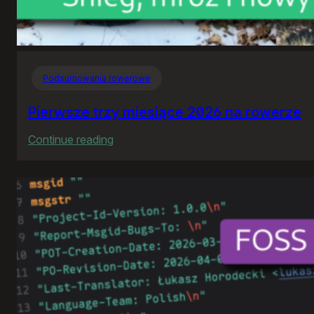
Podsumowania rowerowe
Pierwsze trzy miesiące 2026 na rowerze
:
Continue reading
Pierwsze
trzy
miesiące
2026
na
rowerze