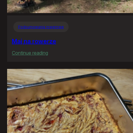
Podsumowania rowerowe
Maj na rowerze
:
Continue reading
Maj
na
rowerze