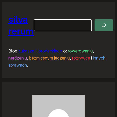
silva
Szukaj
rerum
Blog
Łukasza Horodeckiego
o:
rowerowaniu
,
nerdzeniu
,
bezmięsnym jedzeniu
,
rozrywce
i
innych
sprawach
.