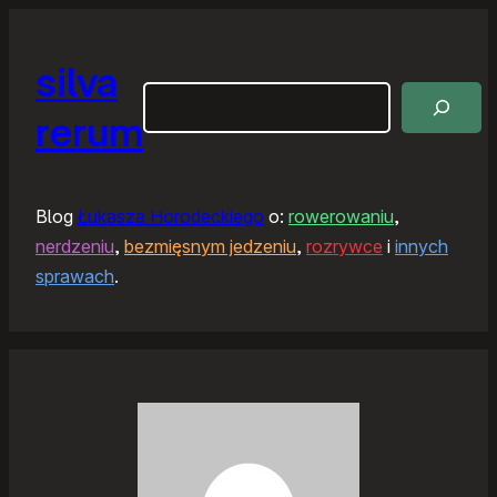
silva
Szukaj
rerum
Blog
Łukasza Horodeckiego
o:
rowerowaniu
,
nerdzeniu
,
bezmięsnym jedzeniu
,
rozrywce
i
innych
sprawach
.