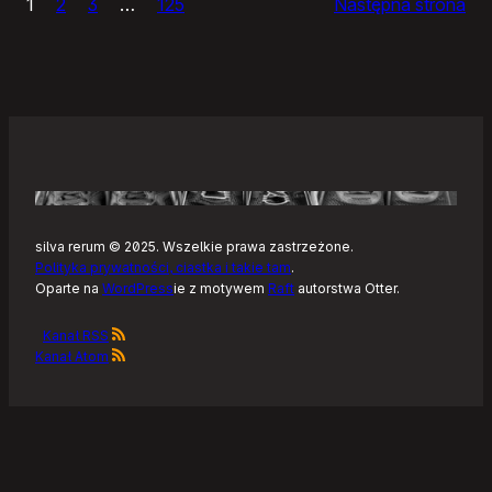
1
2
3
…
125
Następna strona
–
Tonearm,
nowy
klient
Tidala
dla
Linuksa
silva rerum © 2025. Wszelkie prawa zastrzeżone.
Polityka prywatności, ciastka i takie tam
.
Oparte na
WordPress
ie z motywem
Raft
autorstwa Otter.
Kanał RSS
Kanał Atom