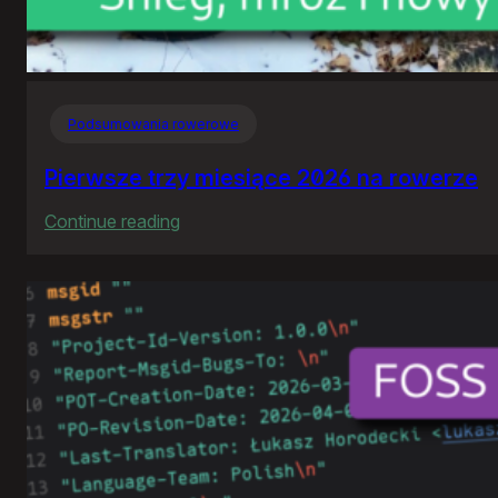
Podsumowania rowerowe
Pierwsze trzy miesiące 2026 na rowerze
:
Continue reading
Pierwsze
trzy
miesiące
2026
na
rowerze