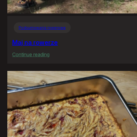
Podsumowania rowerowe
Maj na rowerze
:
Continue reading
Maj
na
rowerze