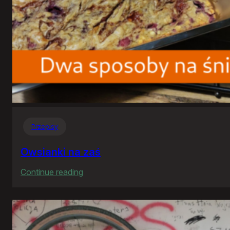
Przepisy
Owsianki na zaś
:
Continue reading
Owsianki
na
zaś