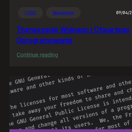
FOSS
Nerdzenie
09/04/
Tłumaczenie Wolnego i Otwartego
Oprogramowania
:
Continue reading
Tłumaczenie
Wolnego
i
Otwartego
Oprogramowania