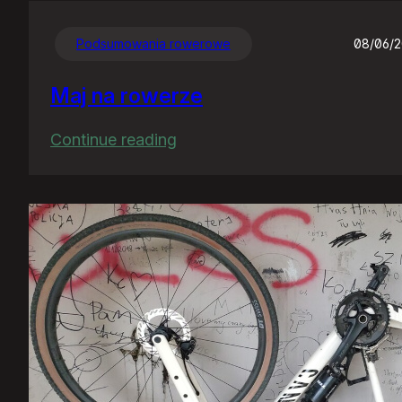
Podsumowania rowerowe
08/06/
Maj na rowerze
:
Continue reading
Maj
na
rowerze