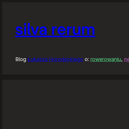
silva rerum
Blog
Łukasza Horodeckiego
o:
rowerowaniu
,
n