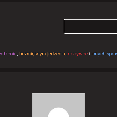
Szukaj
erdzeniu
,
bezmięsnym jedzeniu
,
rozrywce
i
innych spr