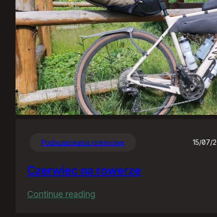
Podsumowania rowerowe
15/07/
Czerwiec na rowerze
:
Continue reading
Czerwiec