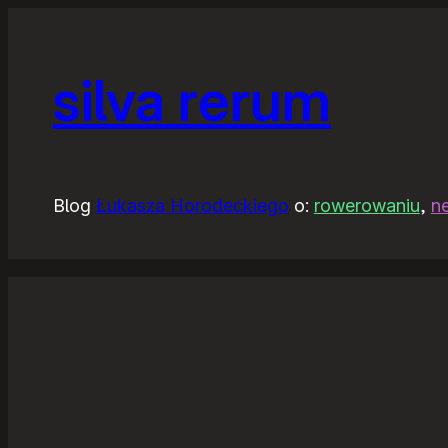
silva rerum
Blog
Łukasza Horodeckiego
o:
rowerowaniu
,
n