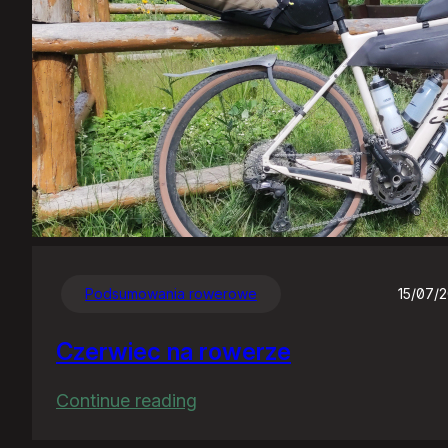
Podsumowania rowerowe
15/07/
Czerwiec na rowerze
:
Continue reading
Czerwiec