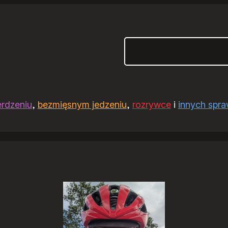
Szukaj
erdzeniu
,
bezmięsnym jedzeniu
,
rozrywce
i
innych spr