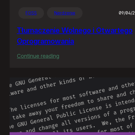
FOSS
Nerdzenie
09/04/
Tłumaczenie Wolnego i Otwartego
Oprogramowania
:
Continue reading
Tłumaczenie
Wolnego
i
Otwartego
Oprogramowania