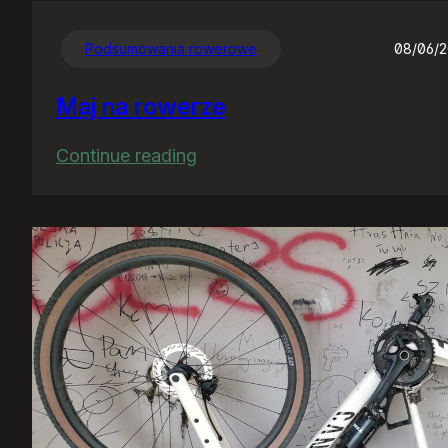
Podsumowania rowerowe
08/06/
Maj na rowerze
:
Continue reading
Maj
na
rowerze