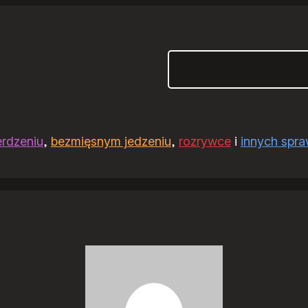
Szukaj
erdzeniu
,
bezmięsnym jedzeniu
,
rozrywce
i
innych spr