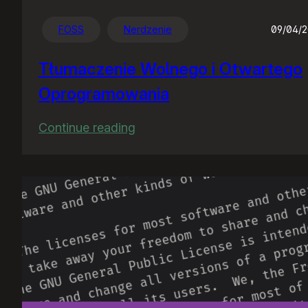
FOSS
Nerdzenie
09/04/
Tłumaczenie Wolnego i Otwartego
Oprogramowania
:
Continue reading
Tłumaczenie
Wolnego
i
Otwartego
Oprogramowania