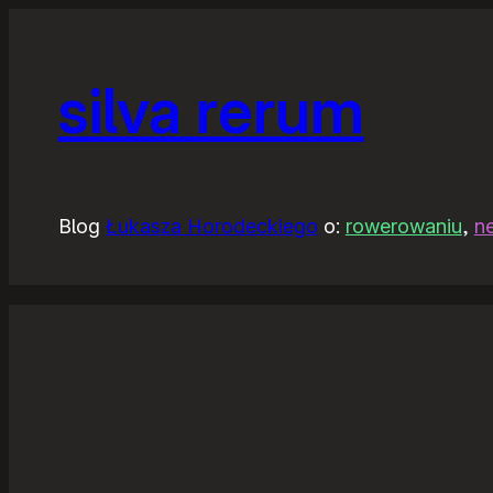
silva rerum
Blog
Łukasza Horodeckiego
o:
rowerowaniu
,
n