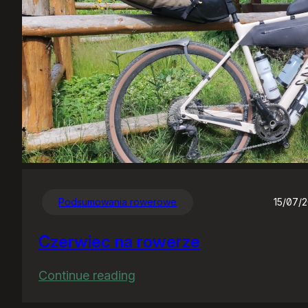
Podsumowania rowerowe
15/07/
Czerwiec na rowerze
:
Continue reading
Czerwiec