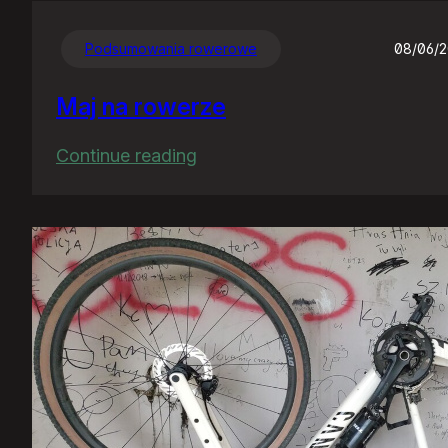
Podsumowania rowerowe
08/06/
Maj na rowerze
:
Continue reading
Maj
na
rowerze