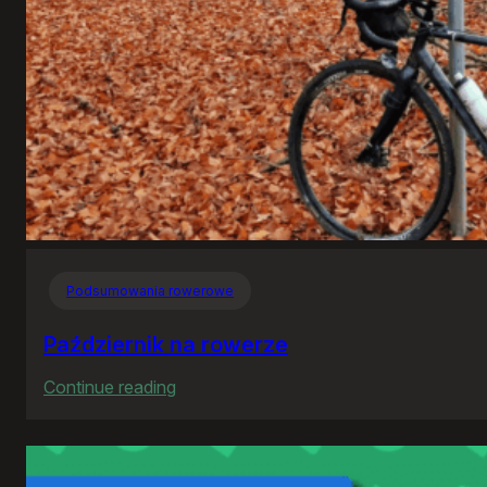
Podsumowania rowerowe
Październik na rowerze
:
Continue reading
Październik
na
rowerze