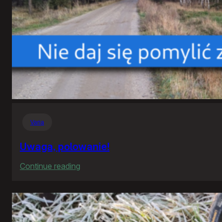
Varia
Uwaga, polowanie!
:
Continue reading
Uwaga,
polowanie!