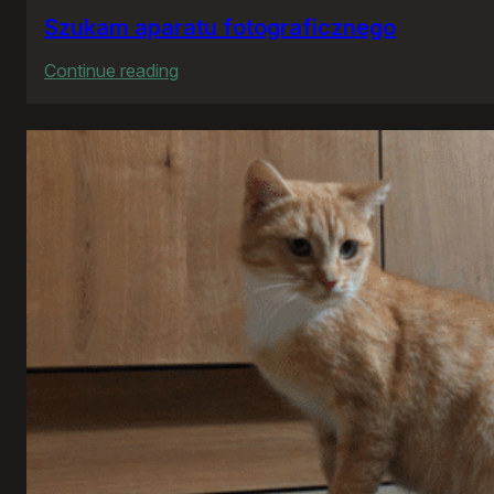
Szukam aparatu fotograficznego
:
Continue reading
Szukam
aparatu
fotograficznego