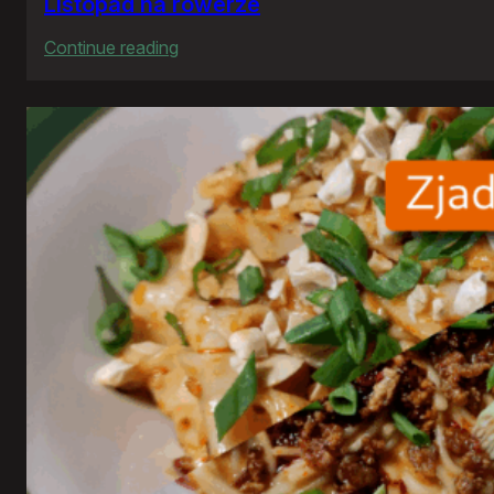
Listopad na rowerze
:
Continue reading
Listopad
na
rowerze