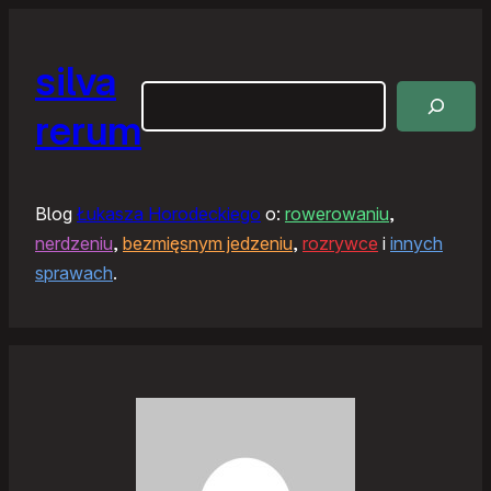
silva
Szukaj
rerum
Blog
Łukasza Horodeckiego
o:
rowerowaniu
,
nerdzeniu
,
bezmięsnym jedzeniu
,
rozrywce
i
innych
sprawach
.