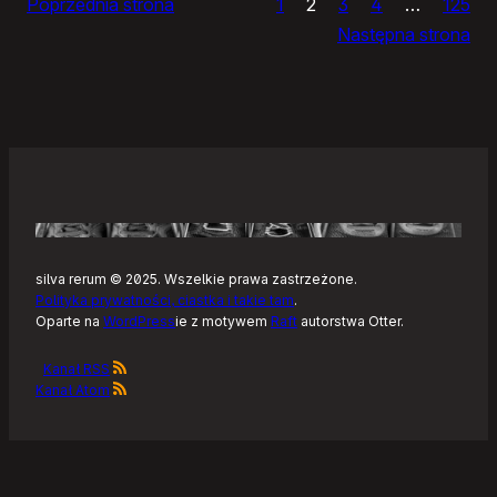
Poprzednia strona
1
2
3
4
…
125
Noteckie:
Następna strona
co
dalej?
silva rerum © 2025. Wszelkie prawa zastrzeżone.
Polityka prywatności, ciastka i takie tam
.
Oparte na
WordPress
ie z motywem
Raft
autorstwa Otter.
Kanał RSS
Kanał Atom