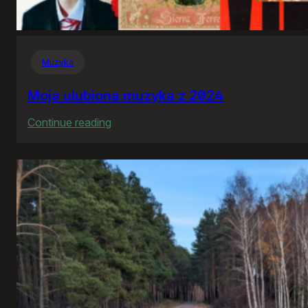
Muzyka
Moja ulubiona muzyka z 2024
:
Continue reading
Moja
ulubiona
muzyka
z
2024