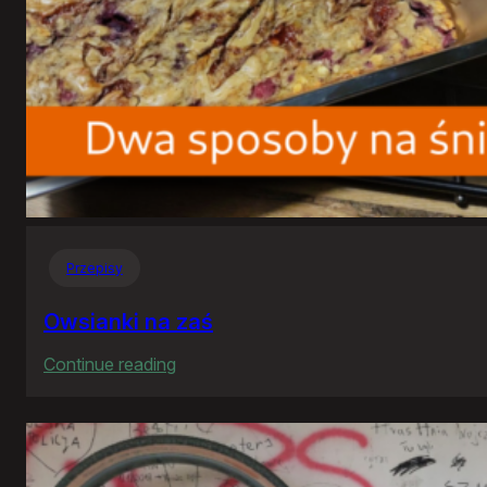
Przepisy
Owsianki na zaś
:
Continue reading
Owsianki
na
zaś