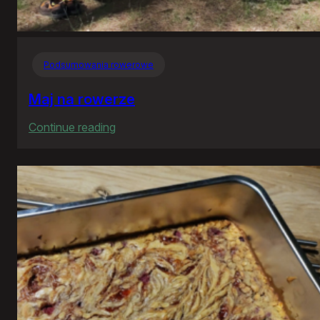
Podsumowania rowerowe
Maj na rowerze
:
Continue reading
Maj
na
rowerze