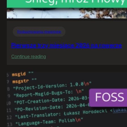
Podsumowania rowerowe
Pierwsze trzy miesiące 2026 na rowerze
:
Continue reading
Pierwsze
trzy
miesiące
2026
na
rowerze