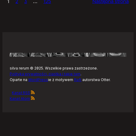
1
2
3
…
125
Następna strona
–
Tonearm,
nowy
klient
Tidala
dla
Linuksa
silva rerum © 2025. Wszelkie prawa zastrzeżone.
Polityka prywatności, ciastka i takie tam
.
Oparte na
WordPress
ie z motywem
Raft
autorstwa Otter.
Kanał RSS
Kanał Atom