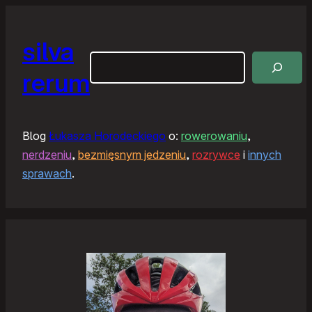
silva
Szukaj
rerum
Blog
Łukasza Horodeckiego
o:
rowerowaniu
,
nerdzeniu
,
bezmięsnym jedzeniu
,
rozrywce
i
innych
sprawach
.