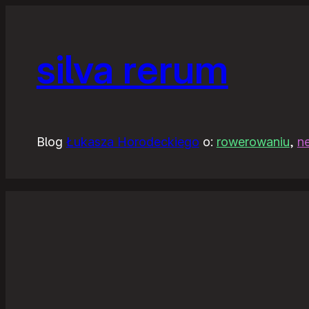
silva rerum
Blog
Łukasza Horodeckiego
o:
rowerowaniu
,
n