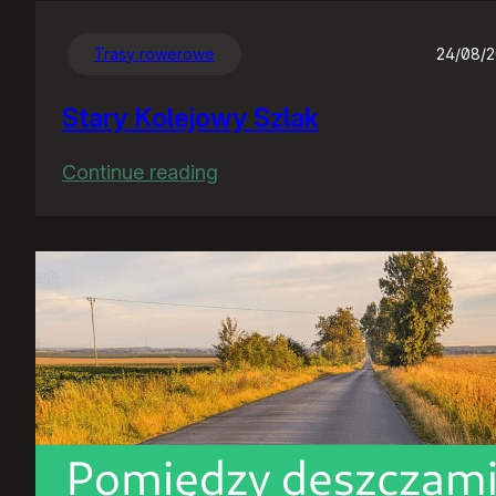
Trasy rowerowe
24/08/
Stary Kolejowy Szlak
:
Continue reading
Stary
Kolejowy
Szlak