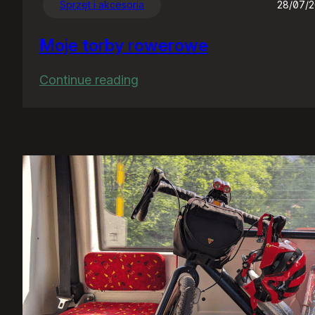
Sprzęt i akcesoria
28/07/
Moje torby rowerowe
:
Continue reading
Moje
torby
rowerowe