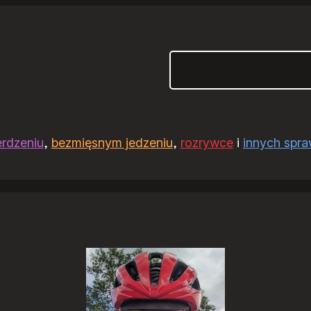
Szukaj
erdzeniu
,
bezmięsnym jedzeniu
,
rozrywce
i
innych spr