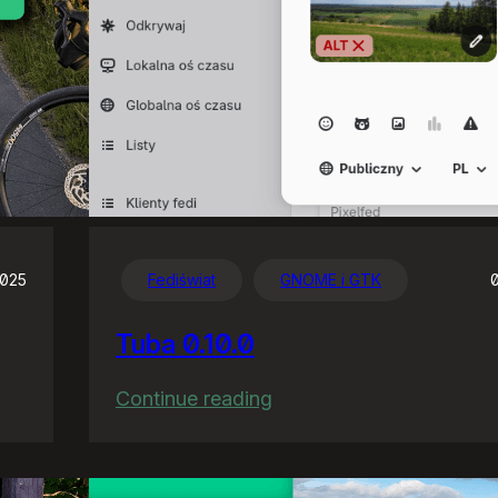
2025
Fediświat
GNOME i GTK
Tuba 0.10.0
:
Continue reading
Tuba
0.10.0