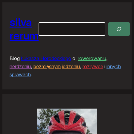
silva
Szukaj
rerum
Blog
Łukasza Horodeckiego
o:
rowerowaniu
,
nerdzeniu
,
bezmięsnym jedzeniu
,
rozrywce
i
innych
sprawach
.