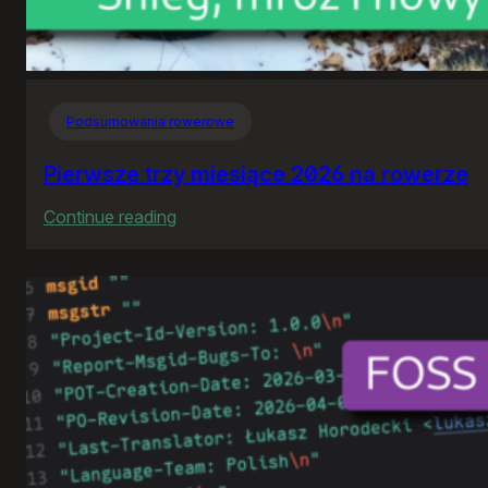
Podsumowania rowerowe
Pierwsze trzy miesiące 2026 na rowerze
:
Continue reading
Pierwsze
trzy
miesiące
2026
na
rowerze