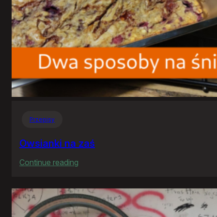
Przepisy
Owsianki na zaś
:
Continue reading
Owsianki
na
zaś