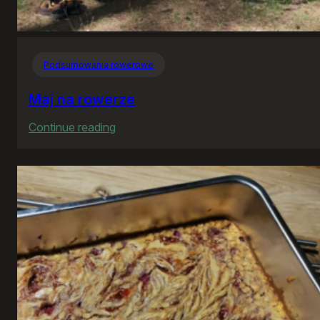
Podsumowania rowerowe
Maj na rowerze
:
Continue reading
Maj
na
rowerze