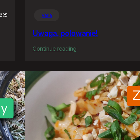
2025
Varia
Uwaga, polowanie!
:
Continue reading
Uwaga,
polowanie!