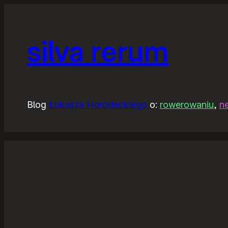
silva rerum
Blog
Łukasza Horodeckiego
o:
rowerowaniu
,
n