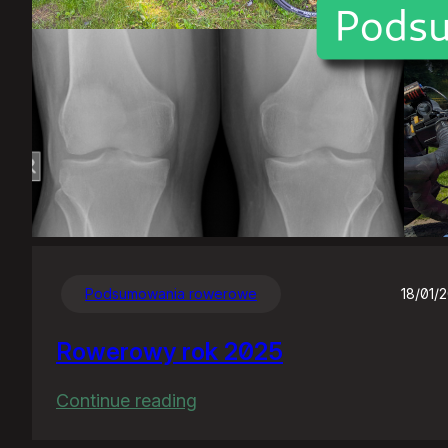
Podsumowania rowerowe
18/01/
Rowerowy rok 2025
:
Continue reading
Rowerowy