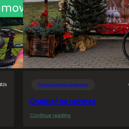
2026
Podsumowania rowerowe
Grudzień na rowerze
:
Continue reading
Grudzień