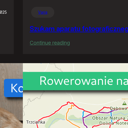
2025
Varia
Szukam aparatu fotograficzne
:
Continue reading
Szukam
aparatu
fotograficznego