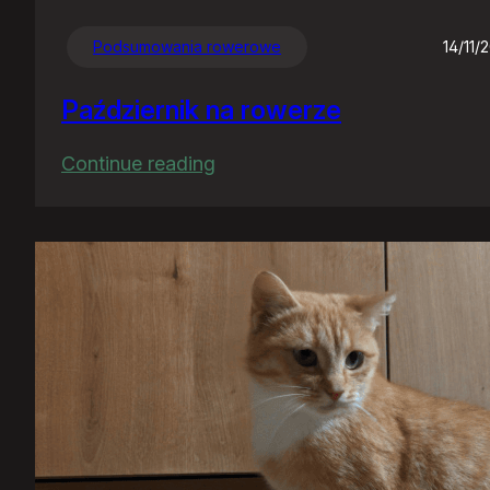
Podsumowania rowerowe
14/11/
Październik na rowerze
:
Continue reading
Październik
na
rowerze