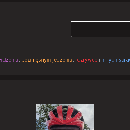
Szukaj
erdzeniu
,
bezmięsnym jedzeniu
,
rozrywce
i
innych spr