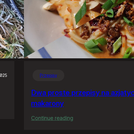
2025
Przepisy
Dwa proste przepisy na azjaty
makarony
:
Continue reading
Dwa