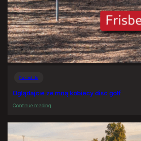
Pozostałe
Oglądajcie ze mną kobiecy disc golf
:
Continue reading
Oglądajcie
ze
mną
kobiecy