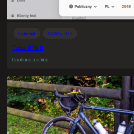
Fediświat
GNOME i GTK
Tuba 0.10.0
:
Continue reading
Tuba
0.10.0