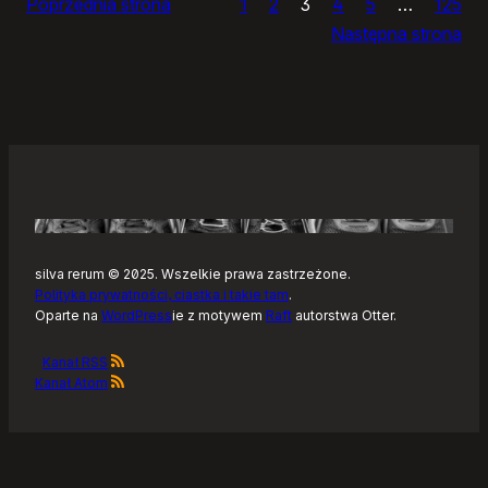
Poprzednia strona
1
2
3
4
5
…
125
i
Następna strona
żółtym
szlaku
Kaszubskiej
Marszruty
silva rerum © 2025. Wszelkie prawa zastrzeżone.
Polityka prywatności, ciastka i takie tam
.
Oparte na
WordPress
ie z motywem
Raft
autorstwa Otter.
Kanał RSS
Kanał Atom