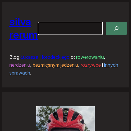
silva
Szukaj
rerum
Blog
Łukasza Horodeckiego
o:
rowerowaniu
,
nerdzeniu
,
bezmięsnym jedzeniu
,
rozrywce
i
innych
sprawach
.