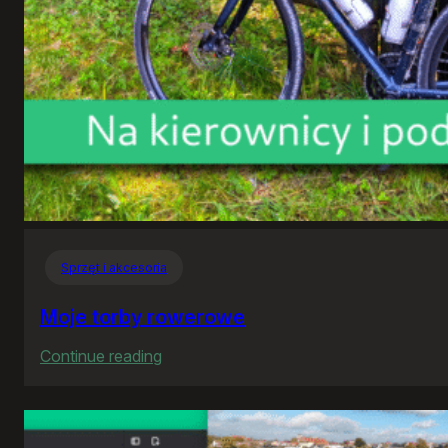
Sprzęt i akcesoria
Moje torby rowerowe
:
Continue reading
Moje
torby
rowerowe